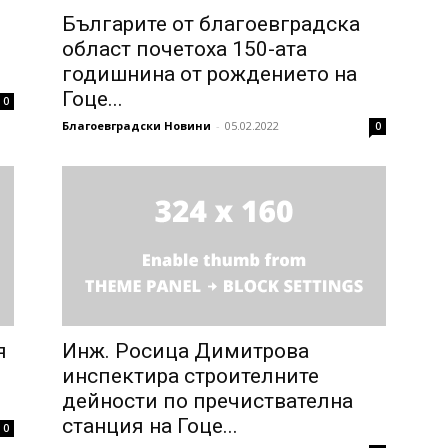
Българите от благоевградска
област почетоха 150-ата
годишнина от рождението на
Гоце...
0
Благоевградски Новини
-
05.02.2022
0
я
Инж. Росица Димитрова
инспектира строителните
дейности по пречиствателна
станция на Гоце...
0