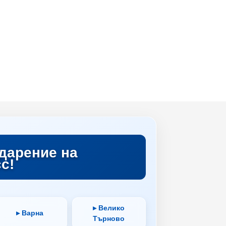
дарение на
с!
▸ Велико
▸ Варна
Търново