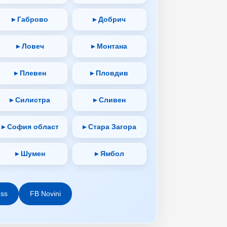
▸ Габрово
▸ Добрич
▸ Ловеч
▸ Монтана
▸ Плевен
▸ Пловдив
▸ Силистра
▸ Сливен
▸ София област
▸ Стара Загора
▸ Шумен
▸ Ямбол
ess
FB Novini