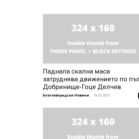
Паднала скална маса
затруднява движението по пъ
Добринище-Гоце Делчев
Благоевградски Новини
-
19.03.2021