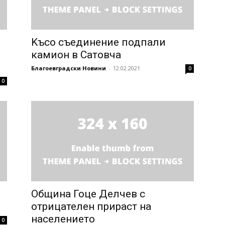
Kъсо съединение подпали
камион в Сатовча
Благоевградски Новини
-
12.02.2021
0
0
Община Гоце Делчев с
отрицателен прираст на
населението
0