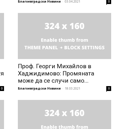
Благоевградски Новини
-
03.04.2021
0
Проф. Георги Михайлов в
тя
Хаджидимово: Промяната
може да се случи само...
Благоевградски Новини
-
18.03.2021
0
0