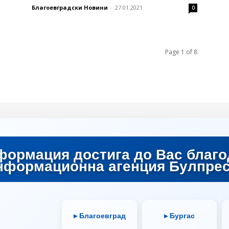
Благоевградски Новини
-
27.01.2021
0
Page 1 of 8
формация достига до Вас благо
нформационна агенция Булпрес
▸ Благоевград
▸ Бургас