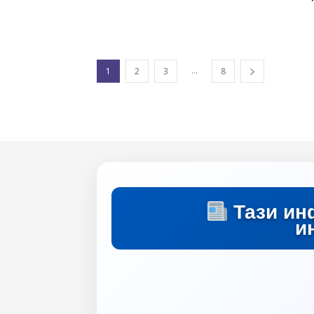
...
1
2
3
8
Тази ин
и