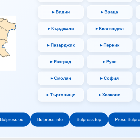
▸ Видин
▸ Враца
▸ Кърджали
▸ Кюстендил
▸ Пазарджик
▸ Перник
▸ Разград
▸ Русе
▸ Смолян
▸ София
▸ Търговище
▸ Хасково
Bulpress.eu
Bulpress.info
Bulpress.top
Press Bulpr