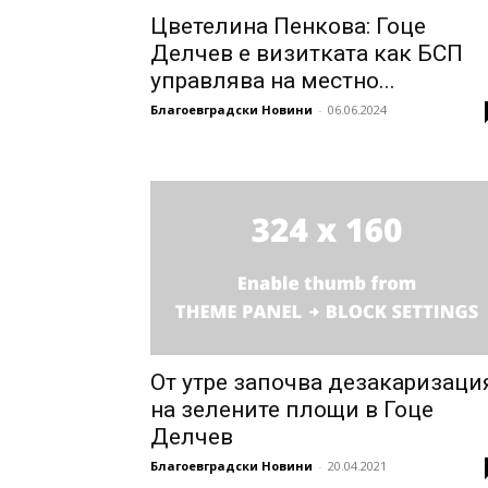
Цветелина Пенкова: Гоце
Делчев е визитката как БСП
управлява на местно...
Благоевградски Новини
-
06.06.2024
От утре започва дезакаризаци
на зелените площи в Гоце
Делчев
Благоевградски Новини
-
20.04.2021