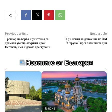
Previous article
Next article
Треньор по борба и учителка са
Три ленти за движение по АМ
двамата убити, открити край
“Струма” през почивните дни
Негован, има и двама арестувани
Новините от България
Варна
Ве