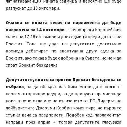
лятнатаваканция идната седмица и вероятно ще бъде
разпуснат до 13 октомври.
Очаква се новата сесия на парламента да бъде
насрочена за 14 октомври
– точнопреди Европейския
съвет на 17-18 октомври и две седмици преди датата на
Брекзит. Това ще даде на депутатите достатъчно
времеда дебатират по евентуална друга сделка за
Брекзит, ако такава бъде одобрена на Съвета, но не и да
спрат Брекзит без сделка.
Депутатите, които са против Брекзит без сделка се
събраха
, за да обсъдят как биха могли да използват
парламентарнипроцедури, за да принудят премиера да
поиска ново отлагане на излизането от ЕС. Лидерът на
лейбъристите Джеръми Корбин коментира, че първите
стъпки вече са предприети. Подобен ход парламентът
направи през април – тогава депутатите гласуваха