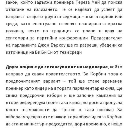
закон, който задължи премиера Тереза Мей да поиска
отлагане на излизането. Те се надяват да успеят да
направят същото другата седмица – във вторник или
сряда, като евентуално отменят планираната кратка
почивка, която по традиция се прави в края на
септември за партийни конференции. Председателят
на парламента Джон Бъркоу ще го разреши, убедени са
източници на Би Би Си от тези среди.
Друга опция е да се гласува вот на недоверие
, който
направо да свали правителството. За Корбин това е
предпочитаният вариант – той ще стане временен
премиер като лидер на втората парламентарна сила, ще
свика предсрочни избори и ще започне кампания за
втори референдум (поне така казва, но досега пропусна
много възможности да тръгне в тази посока.) За
либералмодекратите и някои тори обаче идеята Корбин
да стане министър-председател, дори временно, е нещо