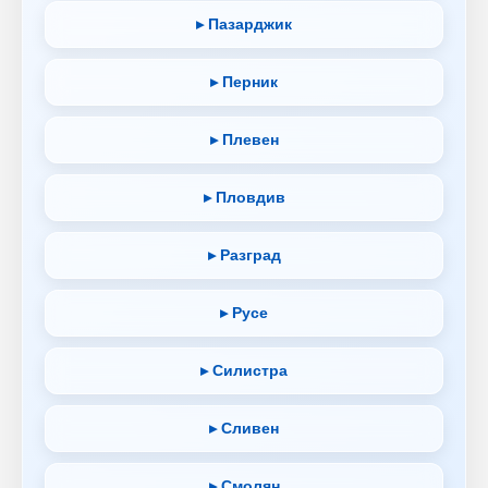
▸ Пазарджик
▸ Перник
▸ Плевен
▸ Пловдив
▸ Разград
▸ Русе
▸ Силистра
▸ Сливен
▸ Смолян