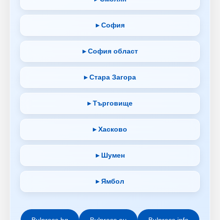
▸ София
▸ София област
▸ Стара Загора
▸ Търговище
▸ Хасково
▸ Шумен
▸ Ямбол
Bulpress.bg
Bulpress.eu
Bulpress.info