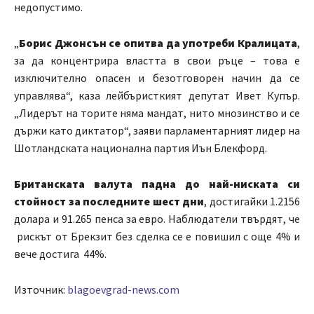
недопустимо.
„
Борис Джонсън се опитва да употреби Кралицата
,
за да концентрира властта в свои ръце – това е
изключително опасен и безотговорен начин да се
управлява“, каза лейбъристкият депутат Ивет Купър.
„Лидерът на торите няма мандат, нито мнозинство и се
държи като диктатор“, заяви парламентарният лидер на
Шотландската национална партия Иън Блекфорд.
Британската валута падна до най-ниската си
стойност за последните шест дни
, достигайки 1.2156
долара и 91.265 пенса за евро. Наблюдатели твърдят, че
рискът от Брекзит без сделка се е повишил с още 4% и
вече достига 44%.
Източник:
blagoevgrad-news.com