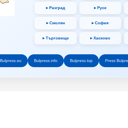
▸ Разград
▸ Русе
▸ Смолян
▸ София
▸ Търговище
▸ Хасково
Bulpress.eu
Bulpress.info
Bulpress.top
Press Bulpr