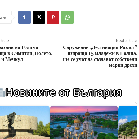
are
ticle
Next article
разник на Голяма
Сдружение „Дестинация Разлог”
ца в Симитли, Полето,
изпраща 15 младежи в Полша,
 и Мечкул
ще се учат да създават собствени
марки дрехи
Новините от България