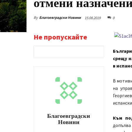
отмени назначени
By
Благоевградски Новини
15.08.2019
0
Не пропускайте
Българ
срещу н
в испан
В мотиви
на упра
Георгие
испански
Благоевградски
Към по
Новини
допълв