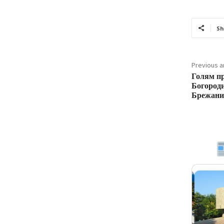
Sh
Previous ar
Голям п
Богороди
Брежани