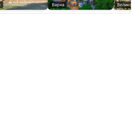
Варна
Велико Т