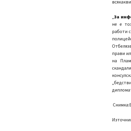
всякакви
„
За инф
не е то
работи с
полицей
Отбелязв
прави ил
на Плам
скандали
консулск
„бедстви
дипломат
Снимка:
Източни