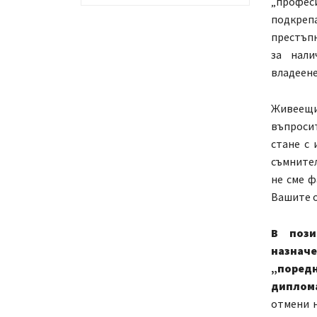
„профес
подкреп
престъпн
за нали
владеене
Живеещи
въпросит
стане с
съмнител
не сме ф
Вашите о
В пози
назнач
„поред
диплома
отмени н