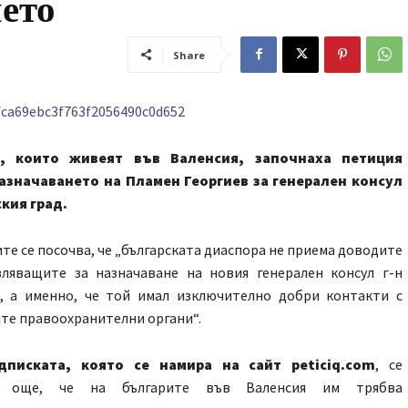
ето
Share
и, които живеят във Валенсия, започнаха петиция
азначаването на Пламен Георгиев за генерален консул
ския град.
те се посочва, че „българската диаспора не приема доводите
вляващите за назначаване на новия генерален консул г-н
в, а именно, че той имал изключително добри контакти с
те правоохранителни органи“.
дписката, която се намира на сайт peticiq.com
, се
а още, че на българите във Валенсия им трябва