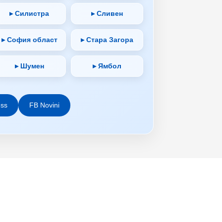
▸ Силистра
▸ Сливен
▸ София област
▸ Стара Загора
▸ Шумен
▸ Ямбол
ess
FB Novini