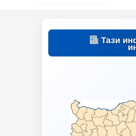
Тази ин
и