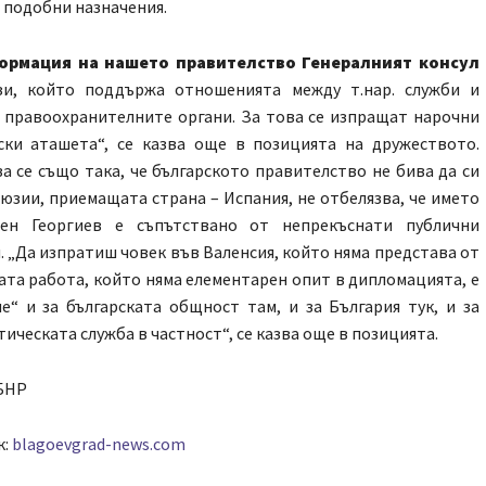
 подобни назначения.
ормация на нашето правителство Генералният консул
зи, който поддържа отношенията между т.нар. служби и
 правоохранителните органи. За това се изпращат нарочни
ски аташета“, се казва още в позицията на дружеството.
а се също така, че българското правителство не бива да си
юзии, приемащата страна – Испания, не отбелязва, че името
ен Георгиев е съпътствано от непрекъснати публични
. „Да изпратиш човек във Валенсия, който няма представа от
ата работа, който няма елементарен опит в дипломацията, е
е“ и за българската общност там, и за България тук, и за
ическата служба в частност“, се казва още в позицията.
БНР
к:
blagoevgrad-news.com