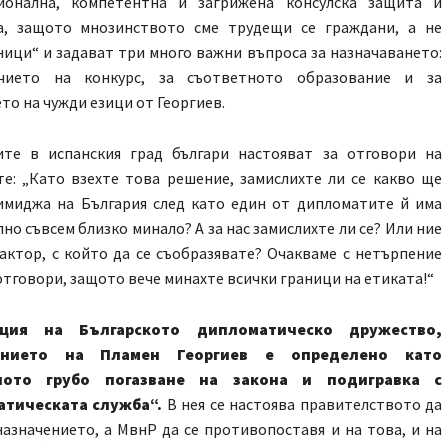
ионална, компетентна и загрижена консулска защита и
а, защото мнозинството сме трудещи се граждани, а не
ици“ и задават три много важни въпроса за назначаването:
чието на конкурс, за съответното образование и за
то на чужди езици от Георгиев.
те в испанския град българи настояват за отговори на
е: „Като взехте това решение, замислихте ли се какво ще
 имиджа на България след като един от дипломатите й има
но съвсем близко минало? А за нас замислихте ли се? Или ние
актор, с който да се съобразявате? Очакваме с нетърпение
тговори, защото вече минахте всички граници на етиката!“
ция на Българското дипломатическо дружество,
ението на Пламен Георгиев е определено като
ното грубо погазване на закона и подигравка с
тическата служба“.
В нея се настоява правителството да
азначението, а МвнР да се противопоставя и на това, и на