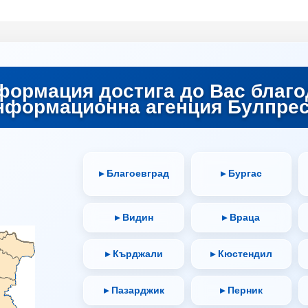
формация достига до Вас благо
нформационна агенция Булпрес
▸ Благоевград
▸ Бургас
▸ Видин
▸ Враца
▸ Кърджали
▸ Кюстендил
▸ Пазарджик
▸ Перник