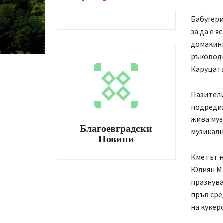
Бабугери
за да е я
домакини
ръководи
Каруцата
Пазители
подредих
жива муз
Благоевградски
музикалн
Новини
Кметът н
Юлиян Ми
празнува
пръв сре
на кукер