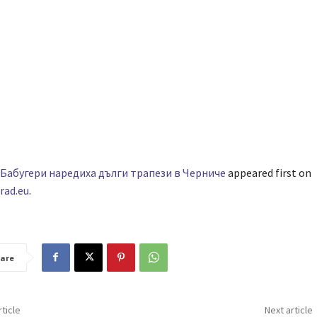
Бабугери наредиха дълги трапези в Черниче
appeared first on
rad.eu
.
are
ticle
Next article