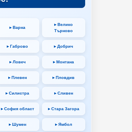
▸ Велико
▸ Варна
Търново
▸ Габрово
▸ Добрич
▸ Ловеч
▸ Монтана
▸ Плевен
▸ Пловдив
▸ Силистра
▸ Сливен
▸ София област
▸ Стара Загора
▸ Шумен
▸ Ямбол