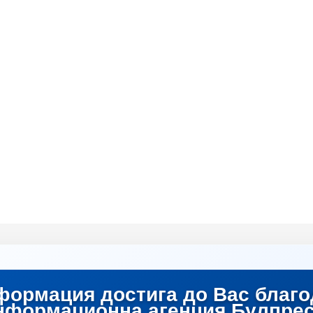
формация достига до Вас благо
нформационна агенция Булпрес