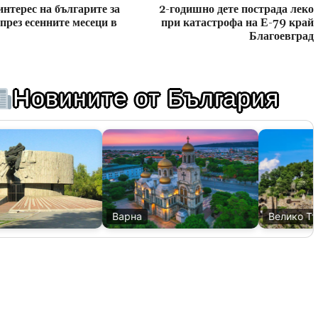
интерес на българите за
2-годишно дете пострада леко
през есенните месеци в
при катастрофа на Е-79 край
Благоевград
Новините от България
Варна
Велико Тър