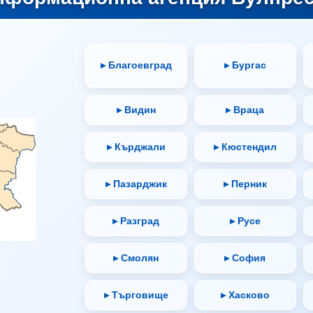
▸ Благоевград
▸ Бургас
▸ Видин
▸ Враца
▸ Кърджали
▸ Кюстендил
▸ Пазарджик
▸ Перник
▸ Разград
▸ Русе
▸ Смолян
▸ София
▸ Търговище
▸ Хасково