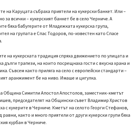
те на Каруцата събраха приятели на кукерски банкет. Или –
сно за всички – кукерският банкет бе в село Черниче. А
те бяха бабугерите от Младежката кукерска група,
тел на групата е Спас Тодоров, по-известен като Спасе
.
те на кукерската традиция спряха движението по улицата и
а дълги трапези, на които посрещнаха гости с вкусна храна и
ика. Съвсем както приляга на село с европейски стандарти –
ият аранжимент бе на ниво. Имаше и цигулка.
а Община Симитли Апостол Апостолов, заместник-кметът
шев, председателят на Общински съвет Владимир Христов
ха с кукерите в Черниче. Кметът на селото Георги Стефанов,
д равни, както и много приятели от други кукерски групи бяха
ския курбан в Черниче.