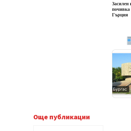
Засилен 
почивка 
Гърция
Благоевград
Бургас
Още публикации