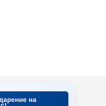
дарение на
с!