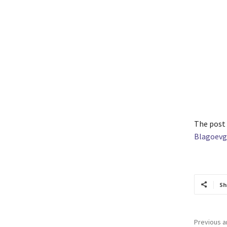
The post
Blagoevg
Sh
Previous ar