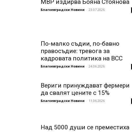
МВР издирва Бояна Стоянова
Благоевградски Новини
-
23.07.2026
По-малко съдии, по-бавно
правосъдие: тревога за
кадровата политика на ВСС
Благоевградски Новини
-
24.06.2026
Вериги принуждават фермери
да свалят цените с 15%
Благоевградски Новини
-
11.06.2026
Над 5000 души се преместиха