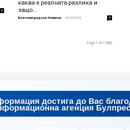
каква е реалната разлика и
защо...
0
Благоевградски Новини
-
30.04.2026
0
Page 1 of 1 880
формация достига до Вас благо
нформационна агенция Булпрес