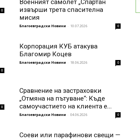
Военният самолет „Спартан
извърши трета спасителна
0
мисия
Благоевградски Новини
-
10.07.2026
0
Корпорация КУБ атакува
Благомир Коцев
Благоевградски Новини
-
18.06.2026
0
0
Сравнение на застраховки
„Отмяна на пътуване“: Къде
самоучастието на клиента е...
0
Благоевградски Новини
-
04.06.2026
0
Соеви или парафинови свещи —