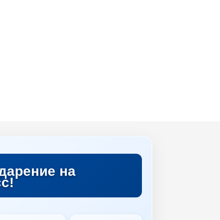
дарение на
с!