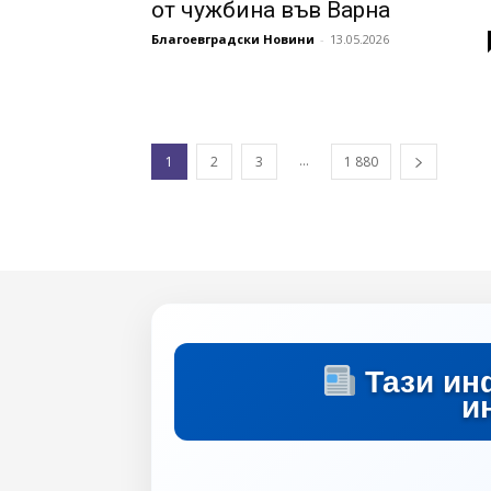
от чужбина във Варна
Благоевградски Новини
-
13.05.2026
...
1
2
3
1 880
Тази ин
и