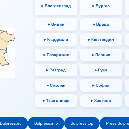
▸ Благоевград
▸ Бургас
▸ Видин
▸ Враца
▸ Кърджали
▸ Кюстендил
▸ Пазарджик
▸ Перник
▸ Разград
▸ Русе
▸ Смолян
▸ София
▸ Търговище
▸ Хасково
Bulpress.eu
Bulpress.info
Bulpress.top
Press Bulpr