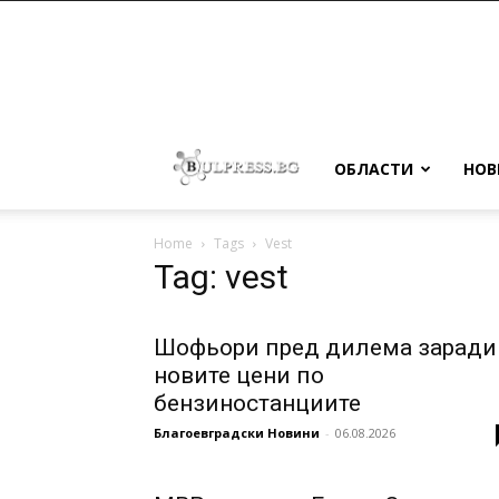
ОБЛАСТИ
НОВ
Home
Tags
Vest
Tag: vest
Шофьори пред дилема заради
новите цени по
бензиностанциите
Благоевградски Новини
-
06.08.2026