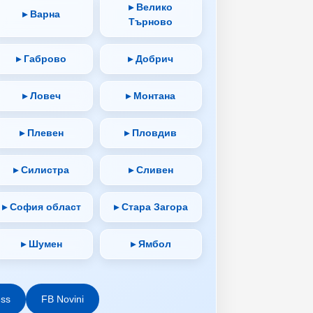
▸ Велико
▸ Варна
Търново
▸ Габрово
▸ Добрич
▸ Ловеч
▸ Монтана
▸ Плевен
▸ Пловдив
▸ Силистра
▸ Сливен
▸ София област
▸ Стара Загора
▸ Шумен
▸ Ямбол
ess
FB Novini