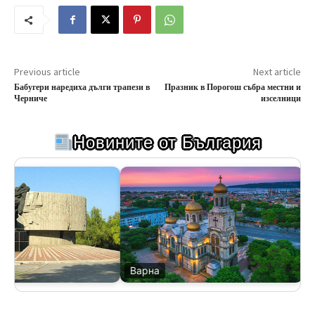
Previous article
Next article
Бабугери наредиха дълги трапези в
Празник в Порогош събра местни и
Черниче
изселници
Новините от България
Варна
В