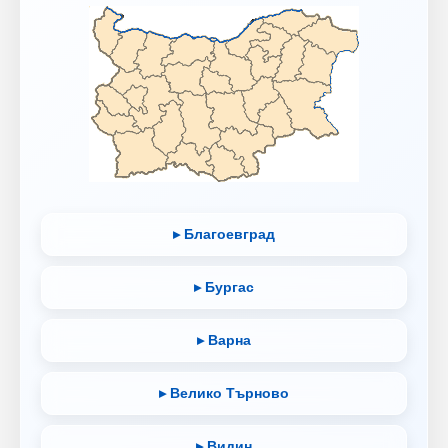
▸ Благоевград
▸ Бургас
▸ Варна
▸ Велико Търново
▸ Видин