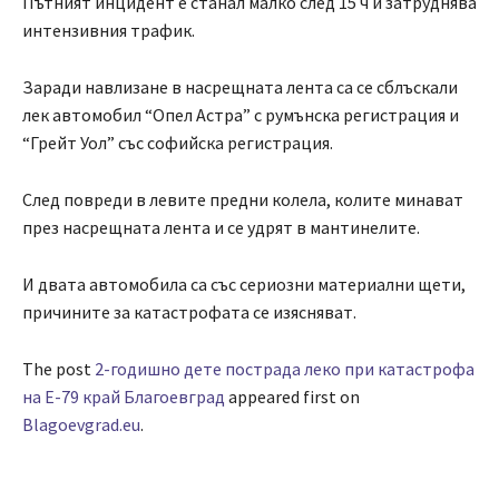
Пътният инцидент е станал малко след 15 ч и затруднява
интензивния трафик.
Заради навлизане в насрещната лента са се сблъскали
лек автомобил “Опел Aстра” с румънска регистрация и
“Грейт Уол” със софийска регистрация.
След повреди в левите предни колела, колите минават
през насрещната лента и се удрят в мантинелите.
И двата автомобила са със сериозни материални щети,
причините за катастрофата се изясняват.
The post
2-годишно дете пострада леко при катастрофа
на Е-79 край Благоевград
appeared first on
Blagoevgrad.eu
.