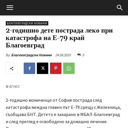
БЛАГОЕВГРАДСКИ НОВИНИ
2-годишно дете пострада леко при
катастрофа на Е-79 край
Благоевград
24.08.2019
0
By
Благоевградски Новини
© БГНЕС
2-годишно момиченце от София пострада след
катастрофа междна главен път Е-79 срещу с.Железница,
съобщава БНТ. Детето е закарано в МБАЛ-Благоевград
и след преглед е освободено за домашно лечение.