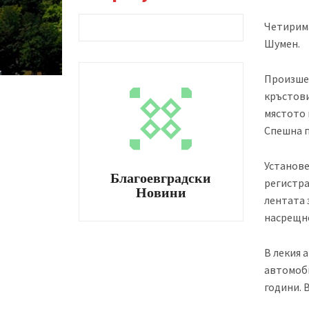
Четирима
Шумен.
Произшес
кръстови
мястото 
Спешна 
Установе
Благоевградски
регистра
Новини
лентата 
насрещно
В лекия 
автомоби
години. 