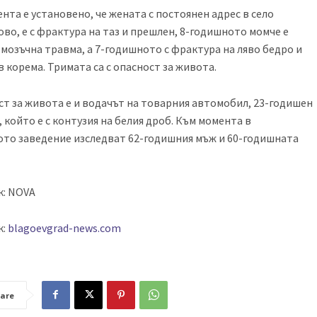
нта е установено, че жената с постоянен адрес в село
во, е с фрактура на таз и прешлен, 8-годишното момче е
мозъчна травма, а 7-годишното с фрактура на ляво бедро и
в корема. Тримата са с опасност за живота.
ст за живота е и водачът на товарния автомобил, 23-годишен
 който е с контузия на белия дроб. Към момента в
то заведение изследват 62-годишния мъж и 60-годишната
к: NOVA
к:
blagoevgrad-news.com
are