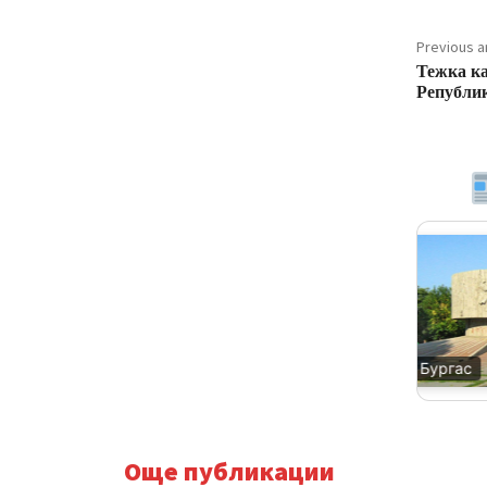
Previous ar
Тежка ка
Републи
Благоевград
Бургас
Още публикации