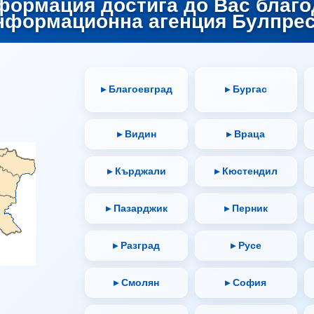
формация достига до Вас благо
нформационна агенция Булпрес
▸ Благоевград
▸ Бургас
▸ Видин
▸ Враца
▸ Кърджали
▸ Кюстендил
▸ Пазарджик
▸ Перник
▸ Разград
▸ Русе
▸ Смолян
▸ София