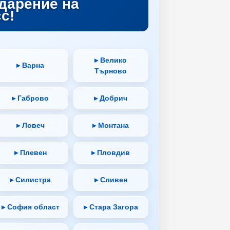
дарение на
с!
▸ Велико
▸ Варна
Търново
▸ Габрово
▸ Добрич
▸ Ловеч
▸ Монтана
▸ Плевен
▸ Пловдив
▸ Силистра
▸ Сливен
▸ София област
▸ Стара Загора