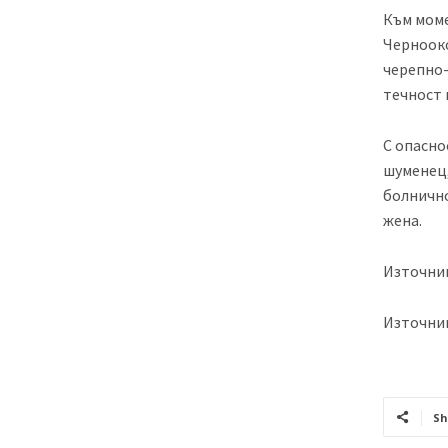
Към моме
Чернооко
черепно-
течност 
С опасно
шуменец,
болнично
жена.
Източни
Източни
Sh