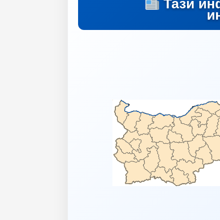
Тази ин
и