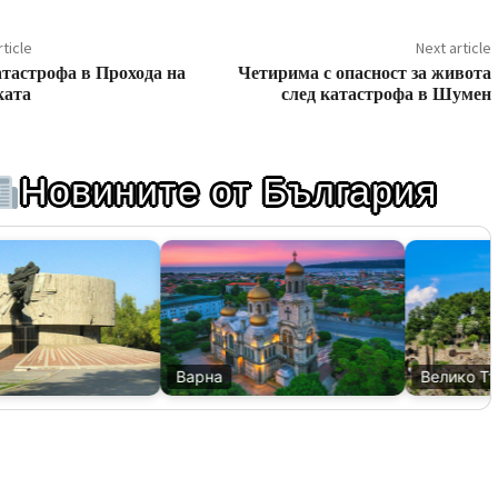
ticle
Next article
тастрофа в Прохода на
Четирима с опасност за живота
ката
след катастрофа в Шумен
Новините от България
Варна
Велико Тър