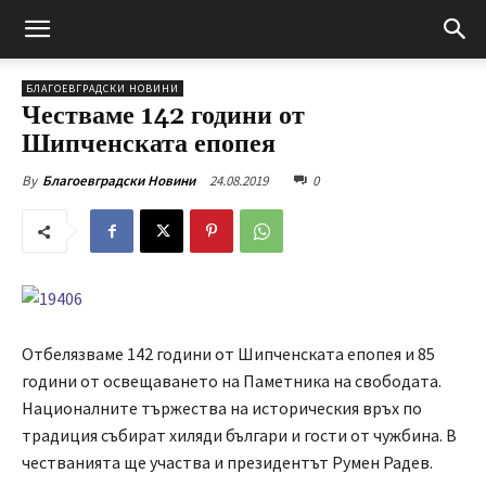
БЛАГОЕВГРАДСКИ НОВИНИ
Честваме 142 години от
Шипченската епопея
24.08.2019
0
By
Благоевградски Новини
Отбелязваме 142 години от Шипченската епопея и 85
години от освещаването на Паметника на свободата.
Националните тържества на историческия връх по
традиция събират хиляди българи и гости от чужбина. В
честванията ще участва и президентът Румен Радев.