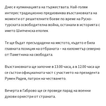
Днес е кулминацията на тържествата. Най-голям
интерес традиционно предизвиква възстановката на
моменти от решителните боеве по време на Руско-
турската освободителна война, останали в историята с
името Шипченска епопея.
Те ще бъдат пресъздадени на мястото, където е била
главната позиция на отбраната – на километър северно
от Паметника на свободата.
Възстановката ще започне в 13.00 часа, а в 12.00 часа ще
се състои официалната част с участието на президента
Румен Радев, патрон на честването.
Вечерта в Габрово ще се проведе парад на военни
духови оркестри от страната.