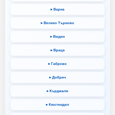
▸ Варна
▸ Велико Търново
▸ Видин
▸ Враца
▸ Габрово
▸ Добрич
▸ Кърджали
▸ Кюстендил