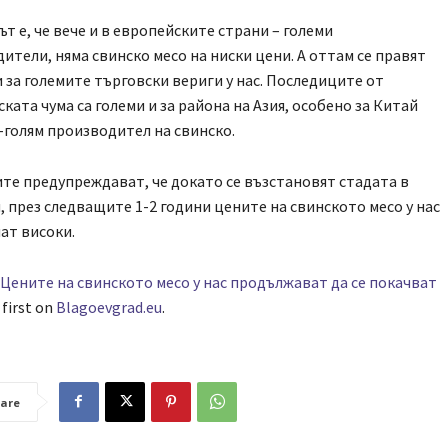
т е, че вече и в европейските страни – големи
ители, няма свинско месо на ниски цени. А оттам се правят
 за големите търговски вериги у нас. Последиците от
ката чума са големи и за района на Азия, особено за Китай
-голям производител на свинско.
те предупреждават, че докато се възстановят стадата в
, през следващите 1-2 години цените на свинското месо у нас
ат високи.
Цените на свинското месо у нас продължават да се покачват
first on
Blagoevgrad.eu
.
are