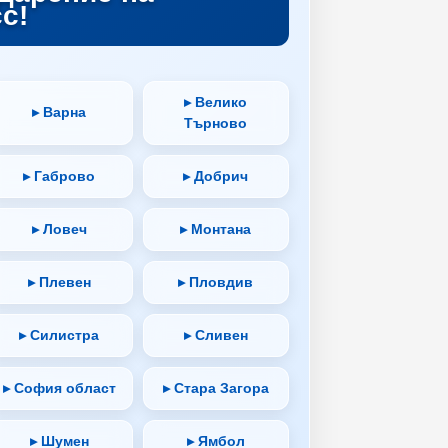
с!
▸ Велико
▸ Варна
Търново
▸ Габрово
▸ Добрич
▸ Ловеч
▸ Монтана
▸ Плевен
▸ Пловдив
▸ Силистра
▸ Сливен
▸ София област
▸ Стара Загора
▸ Шумен
▸ Ямбол