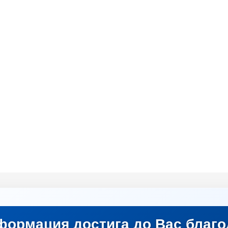
формация достига до Вас благо