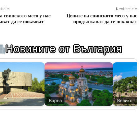
ticle
Next article
а свинското месо у нас
Цените на свинското месо у нас
ват да се покачват
продължават да се покачват
Новините от България
Варна
Велико Тър