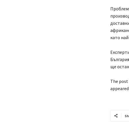
Проблемъ
производ
доставки
африканс
като най
Експерти
България
ще остан
The post
appeared 
Sh