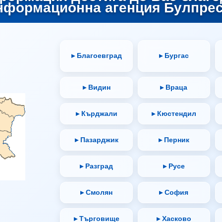
нформационна агенция Булпрес
▸ Благоевград
▸ Бургас
▸ Видин
▸ Враца
▸ Кърджали
▸ Кюстендил
▸ Пазарджик
▸ Перник
▸ Разград
▸ Русе
▸ Смолян
▸ София
▸ Търговище
▸ Хасково