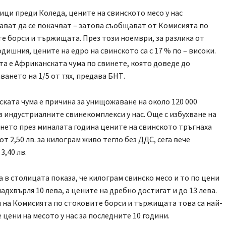
ици преди Коледа, цените на свинското месо у нас
ват да се покачват – затова съобщават от Комисията по
е борси и тържищата. През този ноември, за разлика от
дишния, цените на едро на свинското са с 17 % по – високи.
а е Африканската чума по свинете, която доведе до
ането на 1/5 от тях, предава БНТ.
ката чума е причина за унищожаване на около 120 000
в индустриалните свинекомплекси у нас. Още с избухване на
нето през миналата година цените на свинското тръгнаха
от 2,50 лв. за килограм живо тегло без ДДС, сега вече
3,40 лв.
 в столицата показа, че килограм свинско месо и то по цени
надхвърля 10 лева, а цените на дребно достигат и до 13 лева.
 на Комисията по стоковите борси и тържищата това са най-
 цени на месото у нас за последните 10 години.