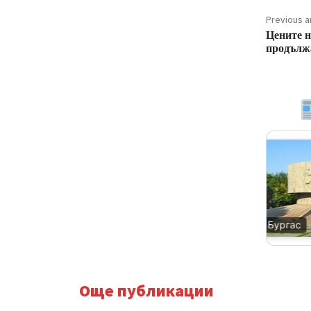
Previous ar
Цените н
продължа
Благоевград
Бургас
Още публикации