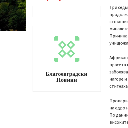
Три седм
продължа
стоковит
миналого
Причинат
унищожав
Африканс
прасета 
заболява
Благоевградски
нагоре и 
Новини
стигнаха 
Проверка
на едро 
По данни
високите