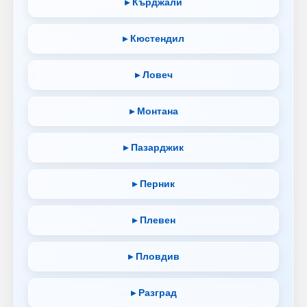
▸ Кърджали
▸ Кюстендил
▸ Ловеч
▸ Монтана
▸ Пазарджик
▸ Перник
▸ Плевен
▸ Пловдив
▸ Разград