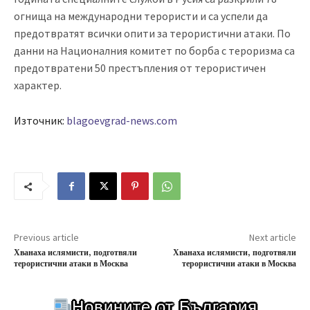
огнища на международни терористи и са успели да
предотвратят всички опити за терористични атаки. По
данни на Националния комитет по борба с тероризма са
предотвратени 50 престъпления от терористичен
характер.
Източник:
blagoevgrad-news.com
Previous article
Next article
Хванаха ислямисти, подготвяли
Хванаха ислямисти, подготвяли
терористични атаки в Москва
терористични атаки в Москва
Новините от България