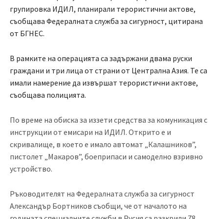
групировка ИДИЛ, планирали терористични актове,
съобщава Федералната служба за сигурност, цитирана
от БГНЕС.
В рамките на операцията са задържани двама руски
граждани и три лица от страни от Централна Азия. Те са
имали намерение да извършат терористични актове,
съобщава полицията.
По време на обиска за иззети средства за комуникация с
инструкции от емисари на ИДИЛ. Открито е и
скривалище, в което е имало автомат „Калашников”,
пистолет „Макаров”, боеприпаси и самоделно взривно
устройство.
Ръководителят на Федералната служба за сигурност
Александър Бортников съобщи, че от началото на
годината специалните служби в Русия са разкрили 78