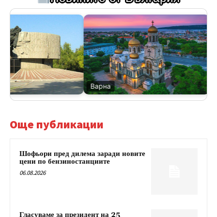
Варна
В
Още публикации
Шофьори пред дилема заради новите
цени по бензиностанциите
06.08.2026
Гласуваме за президент на 25