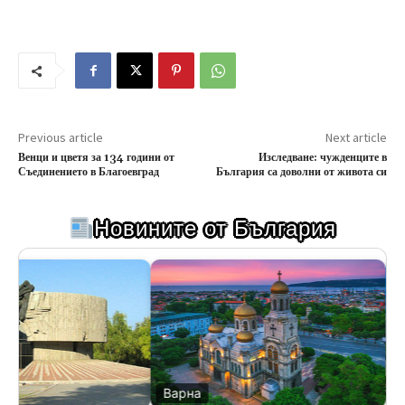
Previous article
Next article
Венци и цветя за 134 години от
Изследване: чужденците в
Съединението в Благоевград
България са доволни от живота си
Новините от България
Варна
Ве