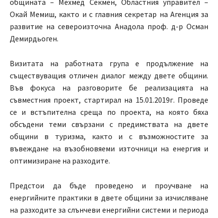
общината – Мехмед Секмен, Областния управител –
Окай Мемиш, както и с главния секретар на Агенция за
развитие на североизточна Анадола проф. д-р Осман
Демирдьоген.
Визитата на работната група е продължение на
съществуващия отличен диалог между двете общини.
Във фокуса на разговорите бе реализацията на
съвместния проект, стартирал на 15.01.2019г. Проведе
се и встъпителна среща по проекта, на която бяха
обсъдени теми свързани с предимствата на двете
общини в туризма, както и с възможностите за
въвеждане на възобновяеми източници на енергия и
оптимизиране на разходите.
Предстои да бъде проведено и проучване на
енергийните практики в двете общини за изчисляване
на разходите за слънчеви енергийни системи и периода