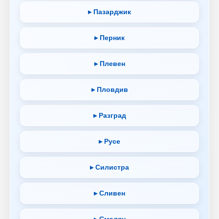
▸ Пазарджик
▸ Перник
▸ Плевен
▸ Пловдив
▸ Разград
▸ Русе
▸ Силистра
▸ Сливен
▸ Смолян