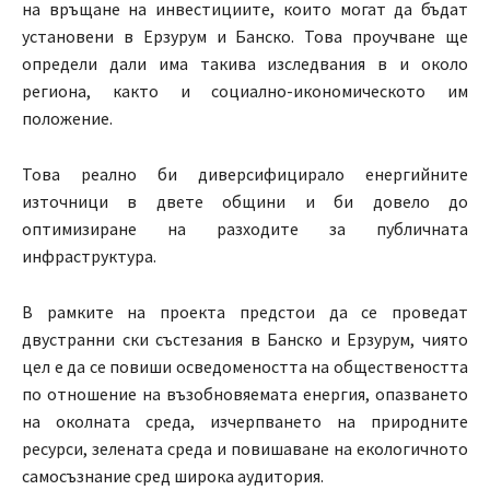
на връщане на инвестициите, които могат да бъдат
установени в Ерзурум и Банско. Това проучване ще
определи дали има такива изследвания в и около
региона, както и социално-икономическото им
положение.
Това реално би диверсифицирало енергийните
източници в двете общини и би довело до
оптимизиране на разходите за публичната
инфраструктура.
В рамките на проекта предстои да се проведат
двустранни ски състезания в Банско и Ерзурум, чиято
цел е да се повиши осведомеността на обществеността
по отношение на възобновяемата енергия, опазването
на околната среда, изчерпването на природните
ресурси, зелената среда и повишаване на екологичното
самосъзнание сред широка аудитория.