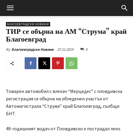
БЛАГОЕВГРАДСКИ НОВИНИ
ТИР се обърна на АМ “Струма” край
Благоевград
07.12.2019
0
By
Благоевградски Новини
Товарен автомобил с влекач “Мерцедес” с пловдивска
регистрация се обърна на обледенен участък от
Автомагистрала “Струма” край Благоевград, съобщи
БНТ.
49-годишният водач от Пловдивско е пострадал леко.