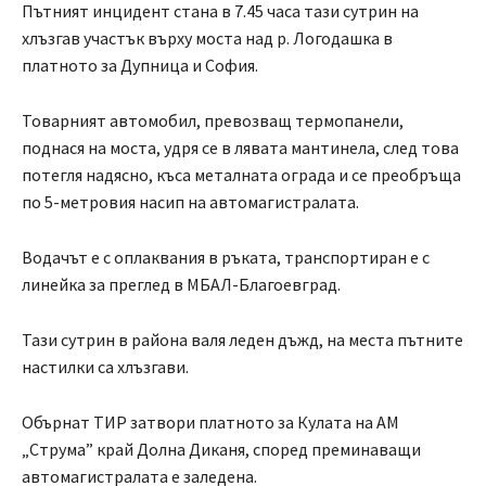
Пътният инцидент стана в 7.45 часа тази сутрин на
хлъзгав участък върху моста над р. Логодашка в
платното за Дупница и София.
Товарният автомобил, превозващ термопанели,
поднася на моста, удря се в лявата мантинела, след това
потегля надясно, къса металната ограда и се преобръща
по 5-метровия насип на автомагистралата.
Водачът е с оплаквания в ръката, транспортиран е с
линейка за преглед в МБАЛ-Благоевград.
Тази сутрин в района валя леден дъжд, на места пътните
настилки са хлъзгави.
Обърнат ТИР затвори платното за Кулата на АМ
„Струма” край Долна Диканя, според преминаващи
автомагистралата е заледена.