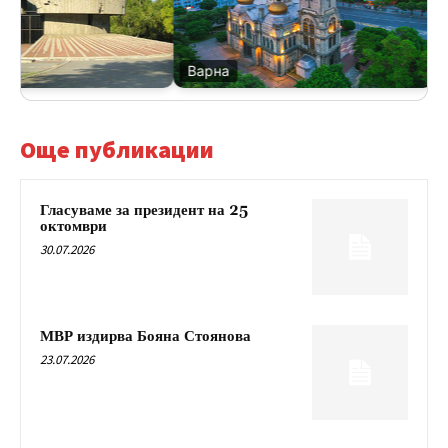
Варна
В
Още публикации
Гласуваме за президент на 25
октомври
30.07.2026
МВР издирва Бояна Стоянова
23.07.2026