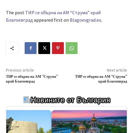
The post
ТИР се обърна на АМ “Струма” край
Благоевград
appeared first on
Blagoevgrad.eu
.
Previous article
Next article
ТИР се обърна на АМ “Струма”
ТИР се обърна на АМ “Струма”
край Благоевград
край Благоевград
Новините от България