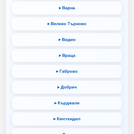
▸ Варна
▸ Велико Търново
▸ Видин
▸ Враца
▸ Габрово
▸ Добрич
▸ Кърджали
▸ Кюстендил