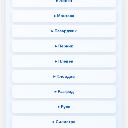
▸ Ловеч
▸ Монтана
▸ Пазарджик
▸ Перник
▸ Плевен
▸ Пловдив
▸ Разград
▸ Русе
▸ Силистра