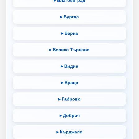
▸ Благоевград
▸ Бургас
▸ Варна
▸ Велико Търново
▸ Видин
▸ Враца
▸ Габрово
▸ Добрич
▸ Кърджали