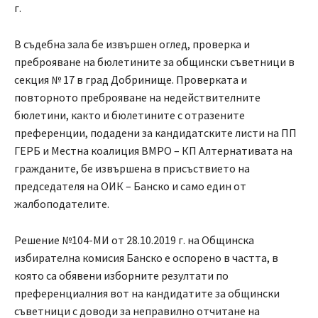
г.
В съдебна зала бе извършен оглед, проверка и
преброяване на бюлетините за общински съветници в
секция № 17 в град Добринище. Проверката и
повторното преброяване на недействителните
бюлетини, както и бюлетините с отразените
преференции, подадени за кандидатските листи на ПП
ГЕРБ и Местна коалиция ВМРО – КП Алтернативата на
гражданите, бе извършена в присъствието на
председателя на ОИК – Банско и само един от
жалбоподателите.
Решение №104-МИ от 28.10.2019 г. на Общинска
избирателна комисия Банско е оспорено в частта, в
която са обявени изборните резултати по
преференциалния вот на кандидатите за общински
съветници с доводи за неправилно отчитане на