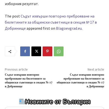
изборния резултат.
The post
Съдът извърши повторно преброяване на
бюлетините за общински съветници в секция № 17 в
Добринище
appeared first on
Blagoevgrad.eu
.
Previous article
Next article
Съдът извърши повторно
Съдът извърши повторно
преброяване на бюлетините за
преброяване на бюлетините за
общински съветници в секция № 17
общински съветници в секция № 17
в Добринище
в Добринище
Новините от България