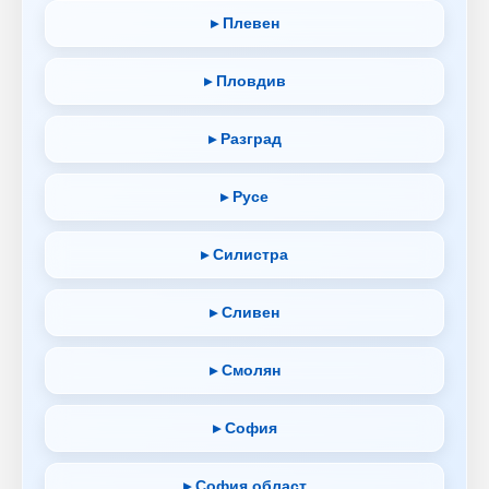
▸ Плевен
▸ Пловдив
▸ Разград
▸ Русе
▸ Силистра
▸ Сливен
▸ Смолян
▸ София
▸ София област