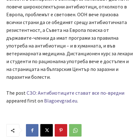
повече широкоспектърни антибиотици, отколкото в
Европа, проблемът е световен. ООН вече призова
всички страни да се обединят срещу антибиотичната
резистентност, а Съвета на Европа поиска от
държавите-членки да имат програми за правилна
употреба на антибиотици – и в хуманната, и във
ветеринарната медицина. Дистанционен курс за лекари
и студенти по рационална употреба вече е достъпен и
на страницата на българския Център по заразни и
паразитни болести.
The post
СЗО: Антибиотиците стават все по-вредни
appeared first on
Blagoevgrad.eu
.