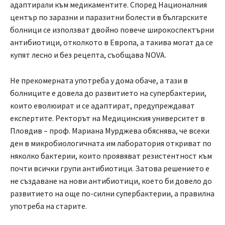
адаптирали към медикаментите. Според Националния
център по заразни и паразитни болести в българските
болници се използват двойно повече широкоспектърни
антибиотици, отколкото в Европа, а такива могат да се
купят лесно и без рецепта, съобщава NOVA.
Не прекомерната употреба у дома обаче, а тази в
болниците е довела до развитието на супербактерии,
които еволюират и се адаптират, предупреждават
експертите. Ректорът на Медицинския университет в
Пловдив – проф. Мариана Мурджева обяснява, че всеки
ден в микробиологичната им лаборатория откриват по
няколко бактерии, които проявяват резистентност към
почти всички групи антибиотици. Затова решението е
не създаване на нови антибиотици, което би довело до
развитието на още по-силни супербактерии, а правилна
употреба на старите.