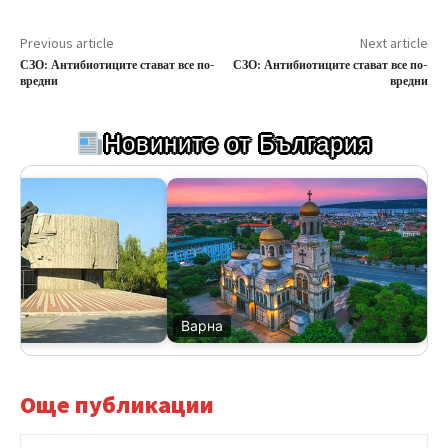
Previous article
Next article
СЗО: Антибиотиците стават все по-
СЗО: Антибиотиците стават все по-
вредни
вредни
Новините от България
Варна
Ве
Още публикации