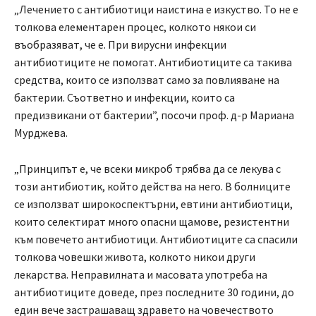
„Лечението с антибиотици наистина е изкуство. То не е
толкова елементарен процес, колкото някои си
въобразяват, че е. При вирусни инфекции
антибиотиците не помогат. Антибиотиците са такива
средства, които се използват само за повлияване на
бактерии. Съответно и инфекции, които са
предизвикани от бактерии”, посочи проф. д-р Мариана
Мурджева.
„Принципът е, че всеки микроб трябва да се лекува с
този антибиотик, който действа на него. В болниците
се използват широкоспектърни, евтини антибиотици,
които селектират много опасни щамове, резистентни
към повечето антибиотици. Антибиотиците са спасили
толкова човешки живота, колкото никои други
лекарства. Неправилната и масовата употреба на
антибиотиците доведе, през последните 30 години, до
един вече застрашаващ здравето на човечеството