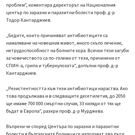
проблем”, коментира директорът на Националния
център по заразни и паразитни болести проф. д-р
Тодор Кантарджиев.
„Бедите, които причиняват антибиотиците са
намаляване на човешкия живот, много скъпо лечение,
нетрудоспособност на болните хора. Всички тези загуби
за човечеството са по-големи от тези, причинени от
СПИН-а, грипа и туберкулозата”, допълни проф. д-р
Кантарджиев.
„Резистентността към тези антибиотици нараства. Ако
това продължава и в следващите десетилетия, до 2050
ще имаме 700 000 смъртни случая, 33 хиляди от тях ще
бъдат в Европа”, разкри проф. д-р Мурджева.
Въпреки че според Центъра по заразни и паразитни
болести в българските болници се използват два пъти