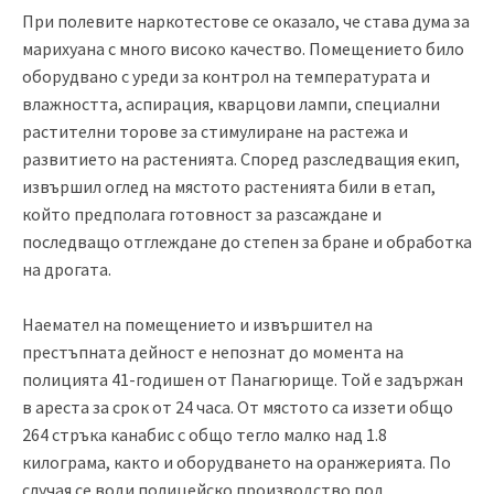
При полевите наркотестове се оказало, че става дума за
марихуана с много високо качество
. Помещението било
оборудвано с уреди за контрол на температурата и
влажността, аспирация, кварцови лампи, специални
растителни торове за стимулиране на растежа и
развитието на растенията. Според разследващия екип,
извършил оглед на мястото растенията били в етап,
който предполага готовност за разсаждане и
последващо отглеждане до степен за бране и обработка
на дрогата.
Наемател на помещението и извършител на
престъпната дейност е непознат до момента на
полицията 41-годишен от Панагюрище. Той е задържан
в ареста за срок от 24 часа. От мястото са иззети общо
264 стръка канабис с общо тегло малко над 1.8
килограма, както и оборудването на оранжерията. По
случая се води полицейско производство под