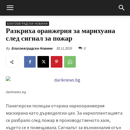
БЛАГОЕВГРАДСКИ НОВИНИ
Разкриха оранжерия за марихуана
след сигнал за пожар
30.11.2019
0
By
Благоевградски Новини
dariknews.bg
Панагюрски полицаи откриха наркооранжерия
маскирана като дърводелски цех
. За наркоплантацията
се разбрало след пожар в производственото хале,
където се е помещавала. Сигналът за възникналия огън