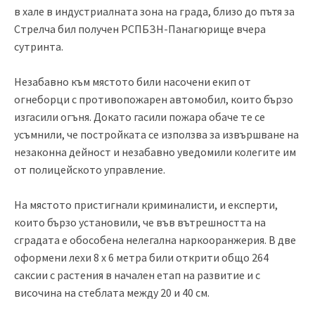
в хале в индустриалната зона на града, близо до пътя за
Стрелча бил получен РСПБЗН-Панагюрище вчера
сутринта.
Незабавно към мястото били насочени екип от
огнеборци с противопожарен автомобил
, които бързо
изгасили огъня. Докато гасили пожара обаче те се
усъмнили, че постройката се използва за извършване на
незаконна дейност и незабавно уведомили колегите им
от полицейското управление.
На мястото пристигнали криминалисти, и експерти,
които бързо установили, че във вътрешността на
сградата е обособена нелегална наркооранжерия. В две
оформени лехи 8 х 6 метра били открити общо 264
саксии с растения в начален етап на развитие и с
височина на стеблата между 20 и 40 см.