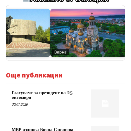
Варна
Ве
Още публикации
Гласуваме за президент на 25
октомври
30.07.2026
МВР издирва Бояна Стоянова