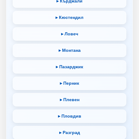
▸ Кърджали
▸ Кюстендил
▸ Ловеч
▸ Монтана
▸ Пазарджик
▸ Перник
▸ Плевен
▸ Пловдив
▸ Разград