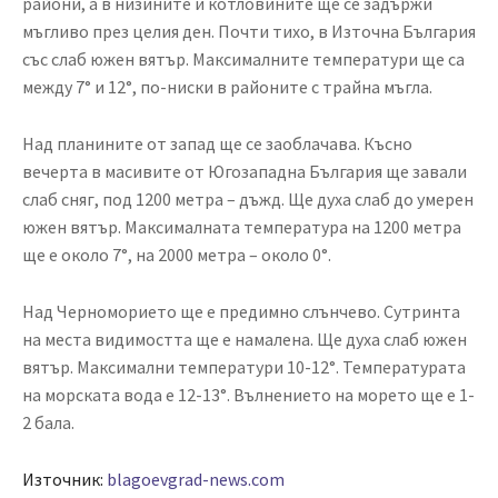
райони, а в низините и котловините ще се задържи
мъгливо през целия ден. Почти тихо, в Източна България
със слаб южен вятър. Максималните температури ще са
между 7° и 12°, по-ниски в районите с трайна мъгла.
Над планините от запад ще се заоблачава. Късно
вечерта в масивите от Югозападна България ще завали
слаб сняг, под 1200 метра – дъжд. Ще духа слаб до умерен
южен вятър. Максималната температура на 1200 метра
ще е около 7°, на 2000 метра – около 0°.
Над Черноморието ще е предимно слънчево. Сутринта
на места видимостта ще е намалена. Ще духа слаб южен
вятър. Максимални температури 10-12°. Температурата
на морската вода е 12-13°. Вълнението на морето ще е 1-
2 бала.
Източник:
blagoevgrad-news.com