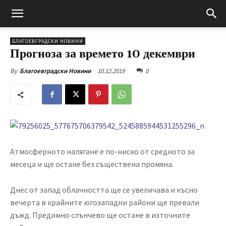
БЛАГОЕВГРАДСКИ НОВИНИ
Прогноза за времето 10 декември
10.12.2019
0
By
Благоевградски Новини
Атмосферното налягане е по-ниско от средното за
месеца и ще остане без съществена промяна.
Днес от запад облачността ще се увеличава и късно
вечерта в крайните югозападни райони ще превали
дъжд. Предимно слънчево ще остане в източните