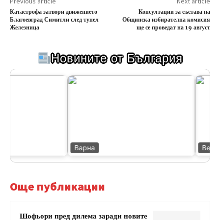
Previous article
Next article
Катастрофа затвори движението
Консултации за състава на
Благоевград Симитли след тунел
Общинска избирателна комисия
Железница
ще се проведат на 19 август
Новините от България
Варна
Велико
Още публикации
Шофьори пред дилема заради новите