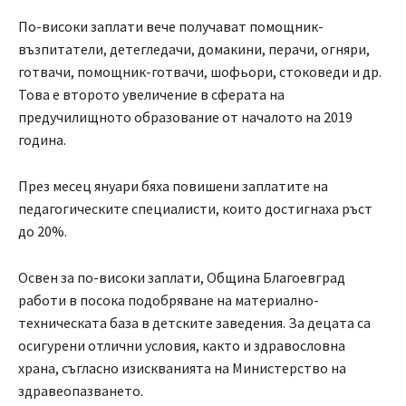
По-високи заплати вече получават помощник-
възпитатели, детегледачи, домакини, перачи, огняри,
готвачи, помощник-готвачи, шофьори, стоковеди и др.
Това е второто увеличение в сферата на
предучилищното образ
ование от началото на 2019
година.
През месец януари бяха повишени заплатите на
педагогическите специалисти, които достигнаха ръст
до 20%.
Освен за по-високи заплати, Община Благоевград
работи в посока подобряване на материално-
техническата база в детските заведения. За децата са
осигурени отлични условия, както и здравословна
храна, съгласно изискванията на Министерство на
здравеопазването.