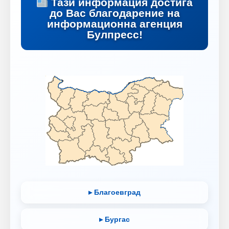
Тази информация достига
до Вас благодарение на
информационна агенция
Булпресс!
▸ Благоевград
▸ Бургас