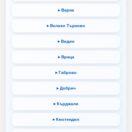
▸ Варна
▸ Велико Търново
▸ Видин
▸ Враца
▸ Габрово
▸ Добрич
▸ Кърджали
▸ Кюстендил