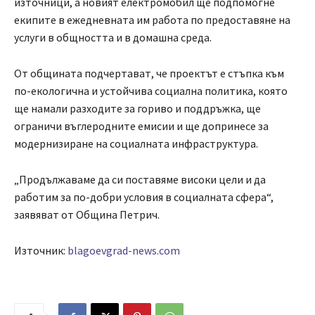
източници, а новият електромобил ще подпомогне
екипите в ежедневната им работа по предоставяне на
услуги в общността и в домашна среда.
От общината подчертават, че проектът е стъпка към
по-екологична и устойчива социална политика, която
ще намали разходите за гориво и поддръжка, ще
ограничи въглеродните емисии и ще допринесе за
модернизиране на социалната инфраструктура.
„Продължаваме да си поставяме високи цели и да
работим за по-добри условия в социалната сфера“,
заявяват от Община Петрич.
Източник:
blagoevgrad-news.com