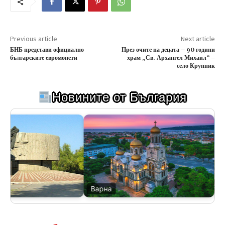
Previous article
Next article
БНБ представи официално
През очите на децата – 90 години
българските евромонети
храм „Св. Архангел Михаил“ –
село Крупник
Новините от България
Варна
Ве