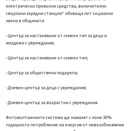
електрически превозни средства, включително
свързани зарядни станции“ обхваща пет социални
звена в общината:
-Център за настаняване от семеен тип за деца и
младежи с увреждания;
-Център за настаняване от семеен тип;
-Център за обществена подкрепа;
-Дневен център за деца с увреждания;
-Дневен център за възрастни с увреждания.
Фотоволтаичните системи ще намалят с поне 30%
годишното потребление на енергия от невъзобновяеми