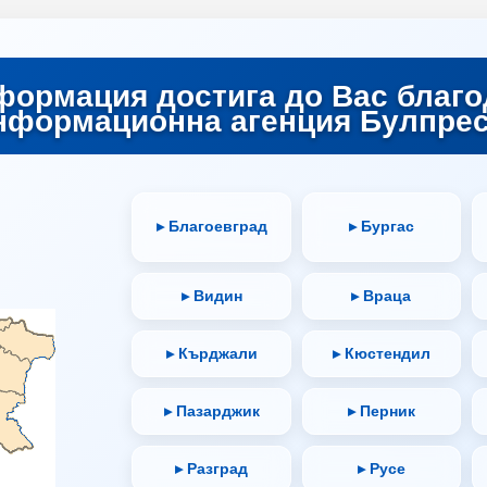
формация достига до Вас благо
нформационна агенция Булпрес
▸ Благоевград
▸ Бургас
▸ Видин
▸ Враца
▸ Кърджали
▸ Кюстендил
▸ Пазарджик
▸ Перник
▸ Разград
▸ Русе