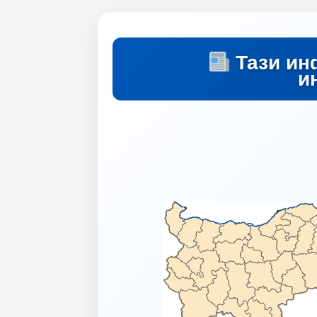
Тази ин
и