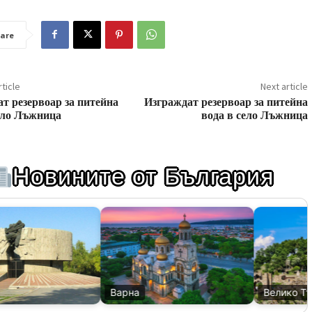
are
ticle
Next article
т резервоар за питейна
Изграждат резервоар за питейна
ело Лъжница
вода в село Лъжница
Новините от България
Варна
Велико Тър