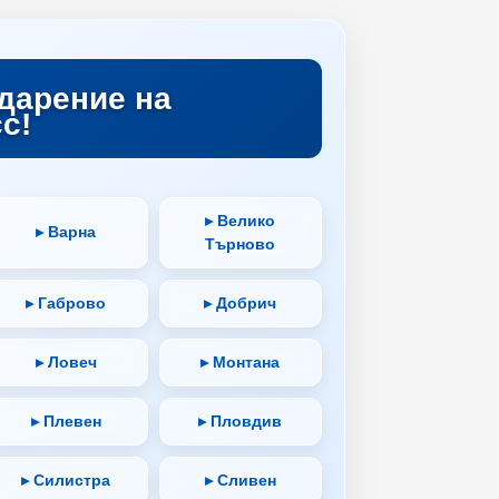
дарение на
с!
▸ Велико
▸ Варна
Търново
▸ Габрово
▸ Добрич
▸ Ловеч
▸ Монтана
▸ Плевен
▸ Пловдив
▸ Силистра
▸ Сливен