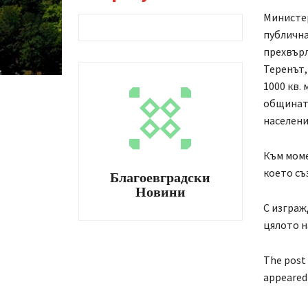
Министер
публична
прехвърл
Теренът,
1000 кв.
общината
населени
Към моме
което съ
Благоевградски
Новини
С изграж
цялото н
The post
appeared 