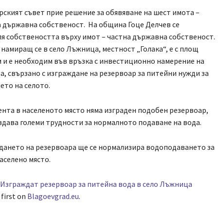
ският съвет прие решение за обявяване на шест имота –
 държавна собственост. На община Гоце Делчев се
я собствеността върху имот – частна държавна собственост.
 намиращ се в село Лъжница, местност „Голака“, е с площ
 м и е необходим във връзка с инвестиционно намерение на
, свързано с изграждане на резервоар за питейни нужди за
ето на селото.
нта в населеното място няма изграден подобен резервоар,
здава големи трудности за нормалното подаване на вода.
дането на резервоара ще се нормализира водоподаването за
аселено място.
Изграждат резервоар за питейна вода в село Лъжница
first on
Blagoevgrad.eu
.