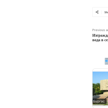
Sh
Previous ar
Изгражда
вода в с
Благоевград
Бургас