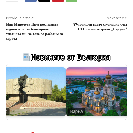
Previous article
Next article
Мая Манолова:През последната
37-годишен водач с комоцио след
година властта блокираше
ПТП на магистрала „Струма“
усилията ми, за това да работим за
хората
Новините от България
ас
Варна