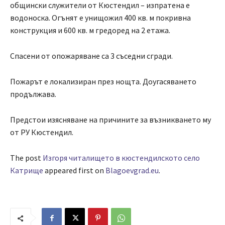
общински служители от Кюстендил – изпратена е
водоноска. Огънят е унищожил 400 кв. м покривна
конструкция и 600 кв. м гредоред на 2 етажа.
Спасени от опожаряване са 3 съседни сгради.
Пожарът е локализиран през нощта. Доугасяването
продължава.
Предстои изясняване на причините за възникването му
от РУ Кюстендил.
The post
Изгоря читалището в кюстендилското село
Катрище
appeared first on
Blagoevgrad.eu
.