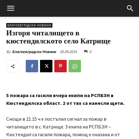
БЛАГОЕВГРАДСКИ НОВИНИ
Изгоря читалището в
кюстендилското село Катрище
05.09.2019
0
By
Благоевградски Новини
5 пожара са гасили вчера екипи на РСПБЗН в
Кюстендилска област. 2 от тях са нанесли щети.
Снощи в 21.15 ч е постъпил сигнал за пожар в
читалището в с. Катрище. 3 екипа на РСПБЗН –
Кюстендил са гасили пожара, помощ е оказана и от