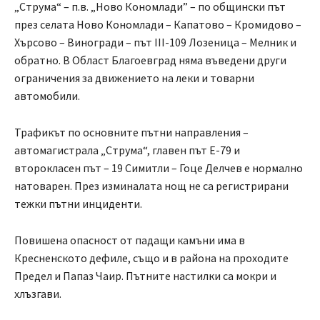
„Струма“ – п.в. „Ново Кономлади” – по общински път
през селата Ново Кономлади – Капатово – Кромидово –
Хърсово – Виногради – път ІІІ-109 Лозеница – Мелник и
обратно. В Област Благоевград няма въведени други
ограничения за движението на леки и товарни
автомобили.
Трафикът по основните пътни направления –
автомагистрала „Струма“, главен път Е-79 и
второкласен път – 19 Симитли – Гоце Делчев е нормално
натоварен. През изминалата нощ не са регистрирани
тежки пътни инциденти.
Повишена опасност от падащи камъни има в
Кресненското дефиле, също и в района на проходите
Предел и Папаз Чаир. Пътните настилки са мокри и
хлъзгави.