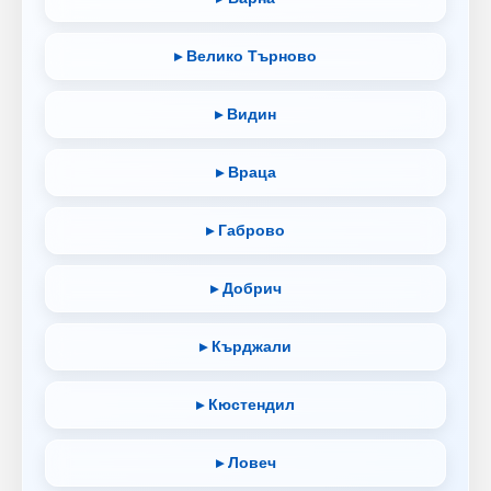
▸ Велико Търново
▸ Видин
▸ Враца
▸ Габрово
▸ Добрич
▸ Кърджали
▸ Кюстендил
▸ Ловеч