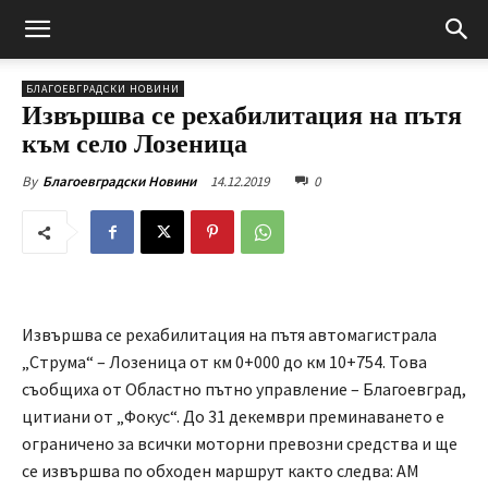
БЛАГОЕВГРАДСКИ НОВИНИ
Извършва се рехабилитация на пътя
към село Лозеница
14.12.2019
0
By
Благоевградски Новини
Извършва се рехабилитация на пътя автомагистрала
„Струма“ – Лозеница от км 0+000 до км 10+754. Това
съобщиха от Областно пътно управление – Благоевград,
цитиани от „Фокус“. До 31 декември преминаването е
ограничено за всички моторни превозни средства и ще
се извършва по обходен маршрут както следва: АМ