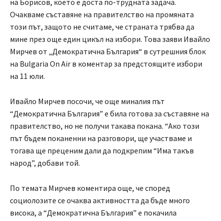
на Борисов, което е доста по-трудната задача.
Очакваме съставяне на правителство на промяната
този път, защото не считаме, че страната трябва да
мине през още един цикъл на избори. Това заяви Ивайло
Мирчев от „Демократична България“ в сутрешния блок
на Bulgaria On Air в коментар за предстоящите избори
на 11 юли.
Ивайло Мирчев посочи, че още миналия път
“Демократична България” е била готова за съставяне на
правителство, но не получи такава покана. “Ако този
път бъдем поканенни на разговори, ще участваме и
тогава ще преценим дали да подкрепим “Има такъв
народ”, добави той.
По темата Мирчев коментира още, че според
социолозите се очаква активността да бъде много
висока, а “Демократична България” е покачила