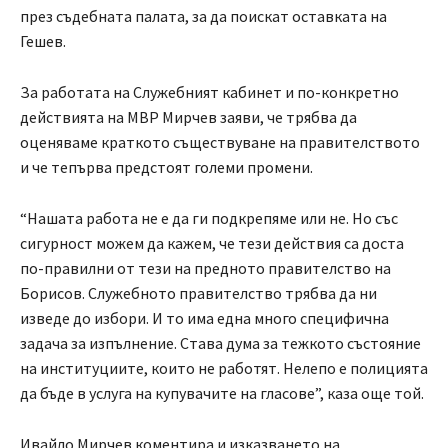
през съдебната палата, за да поискат оставката на
Гешев.
За работата на Служебният кабинет и по-конкретно
действията на МВР Мирчев заяви, че трябва да
оценяваме краткото съществуване на правителството
и че тепърва предстоят големи промени.
“Нашата работа не е да ги подкрепяме или не. Но със
сигурност можем да кажем, че тези действия са доста
по-правилни от тези на предното правителство на
Борисов. Служебното правителство трябва да ни
изведе до избори. И то има една много специфична
задача за изпълнение. Става дума за тежкото състояние
на институциите, които не работят. Нелепо е полицията
да бъде в услуга на купувачите на гласове”, каза още той.
Ивайло Мирчев коментира и изказването на