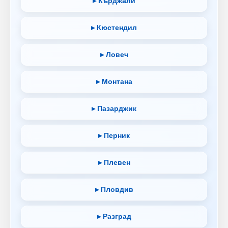
▸ Кърджали
▸ Кюстендил
▸ Ловеч
▸ Монтана
▸ Пазарджик
▸ Перник
▸ Плевен
▸ Пловдив
▸ Разград