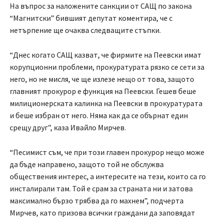
На въпрос за наложените санкции от САЩ по закона
“Магнитски” бившият депутат коментира, че с
нетърпение ще очаква следващите стъпки.
“Днес когато САЩ казват, че фирмите на Пеевски имат
корупционни проблеми, прокуратурата рязко се сети за
него, но не мисля, че ще излезе нещо от това, защото
главният прокурор е функция на Пеевски. Гешев беше
милиционерската калинка на Пеевски в прокуратурата
и беше избран от него. Няма как да се обърнат един
срещу друг”, каза Ивайло Мирчев.
“Песимист съм, че при този главен прокурор нещо може
да бъде направено, защото той не обслужва
обществения интерес, а интересите на тези, които са го
инсталирали там. Той е срам за страната ни и затова
максимално бързо трябва да го махнем”, подчерта
Мирчев, като призова всички граждани да заповядат