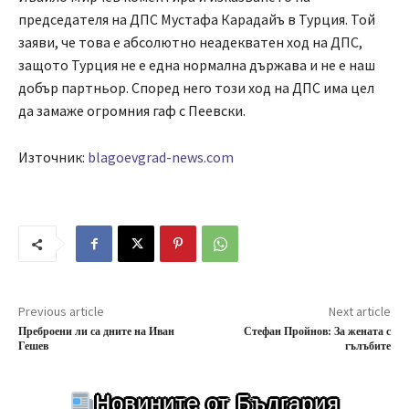
председателя на ДПС Мустафа Карадайъ в Турция. Той
заяви, че това е абсолютно неадекватен ход на ДПС,
защото Турция не е една нормална държава и не е наш
добър партньор. Според него този ход на ДПС има цел
да замаже огромния гаф с Пеевски.
Източник:
blagoevgrad-news.com
Previous article
Next article
Преброени ли са дните на Иван
Стефан Пройнов: За жената с
Гешев
гълъбите
Новините от България