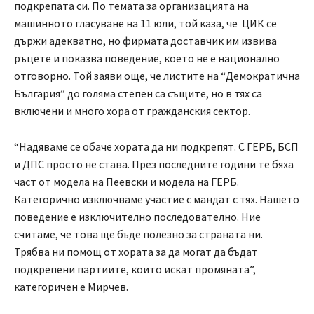
подкрепата си. По темата за организацията на
машинното гласуване на 11 юли, той каза, че ЦИК се
държи адекватно, но фирмата доставчик им извива
ръцете и показва поведение, което не е национално
отговорно. Той заяви още, че листите на “Демократична
България” до голяма степен са същите, но в тях са
включени и много хора от гражданския сектор.
“Надяваме се обаче хората да ни подкрепят. С ГЕРБ, БСП
и ДПС просто не става. През последните години те бяха
част от модела на Пеевски и модела на ГЕРБ.
Категорично изключваме участие с мандат с тях. Нашето
поведение е изключително последователно. Ние
считаме, че това ще бъде полезно за страната ни.
Трябва ни помощ от хората за да могат да бъдат
подкрепени партиите, които искат промяната”,
категоричен е Мирчев.