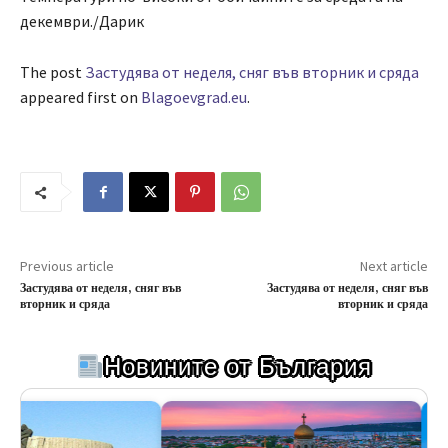
декември./Дарик
The post
Застудява от неделя, сняг във вторник и сряда
appeared first on
Blagoevgrad.eu
.
Previous article
Next article
Застудява от неделя, сняг във
Застудява от неделя, сняг във
вторник и сряда
вторник и сряда
Новините от България