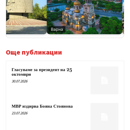
Варна
Вел
Още публикации
Гласуваме за президент на 25
октомври
30.07.2026
МВР издирва Бояна Стоянова
23.07.2026