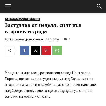
БЛАГОЕВГРАДСКИ НОВИНИ
Застудява от неделя, сняг във
вторник и сряда
29.11.2019
0
By
Благоевградски Новини
Мощен антициклон, разполагащ се над Централна
Европа, ще запрати студен въздух над Балканите от
вторник нататък и в комбинация с по-ниско налягане
над Средиземноморието ще се създадат условия за
валежи, на места и от сняг.