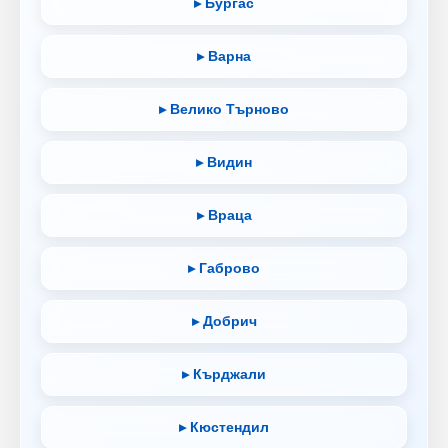
▸ Бургас
▸ Варна
▸ Велико Търново
▸ Видин
▸ Враца
▸ Габрово
▸ Добрич
▸ Кърджали
▸ Кюстендил