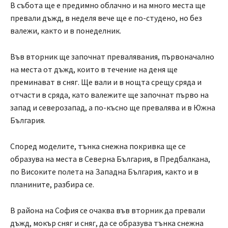
В събота ще е предимно облачно и на много места ще
превали дъжд, в неделя вече ще е по-студено, но без
валежи, както и в понеделник.
Във вторник ще започнат превалявания, първоначално
на места от дъжд, които в течение на деня ще
преминават в сняг. Ще вали и в нощта срещу сряда и
отчасти в сряда, като валежите ще започнат първо на
запад и северозапад, а по-късно ще превалява и в Южна
България.
Според моделите, тънка снежна покривка ще се
образува на места в Северна България, в Предбалкана,
по Високите полета на Западна България, както и в
планините, разбира се.
В района на София се очаква във вторник да превали
дъжд, мокър сняг и сняг, да се образува тънка снежна