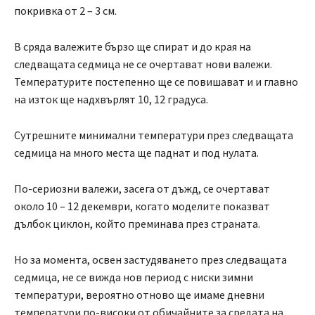
покривка от 2 – 3 см.
В сряда валежите бързо ще спират и до края на
следващата седмица не се очертават нови валежи.
Температурите постепенно ще се повишават и и главно
на изток ще надхвърлят 10, 12 градуса.
Сутрешните минимални температури през следващата
седмица на много места ще паднат и под нулата.
По-сериозни валежи, засега от дъжд, се очертават
около 10 – 12 декември, когато моделите показват
дълбок циклон, който преминава през страната.
Но за момента, освен застудяването през следващата
седмица, не се вижда нов период с ниски зимни
температури, вероятно отново ще имаме дневни
температури по-високи от обичайните за средата на