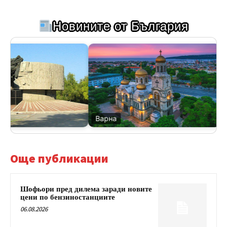
Новините от България
Варна
В
Още публикации
Шофьори пред дилема заради новите
цени по бензиностанциите
06.08.2026