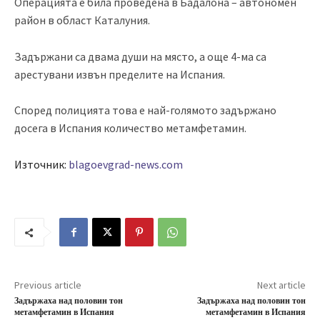
Операцията е била проведена в Бадалона
– автономен
район в област Каталуния.
Задържани са двама души на място
, а още 4-ма са
арестувани извън пределите на Испания.
Според полицията това е най-голямото задържано
досега в Испания количество метамфетамин.
Източник:
blagoevgrad-news.com
Previous article
Next article
Задържаха над половин тон
Задържаха над половин тон
метамфетамин в Испания
метамфетамин в Испания