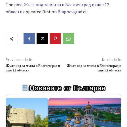
The post
Жълт код за мъгла в Благоевград и още 12
области
appeared first on
Blagoevgrad.eu
.
Previous article
Next article
Жълт код за мъгла в Благоевград и
Жълт код за мъгла в Благоевград и
още 12 области
още 12 области
Новините от България