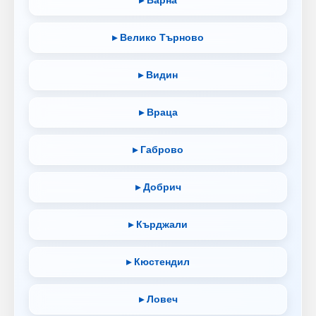
▸ Велико Търново
▸ Видин
▸ Враца
▸ Габрово
▸ Добрич
▸ Кърджали
▸ Кюстендил
▸ Ловеч