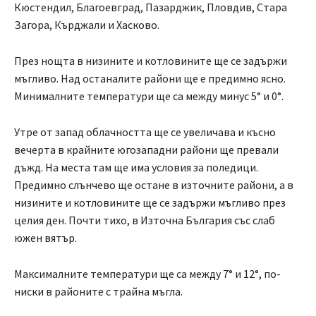
Кюстендил, Благоевград, Пазарджик, Пловдив, Стара
Загора, Кърджали и Хасково.
През нощта в низините и котловините ще се задържи
мъгливо. Над останалите райони ще е предимно ясно.
Минималните температури ще са между минус 5° и 0°.
Утре от запад облачността ще се увеличава и късно
вечерта в крайните югозападни райони ще превали
дъжд. На места там ще има условия за поледици.
Предимно слънчево ще остане в източните райони, а в
низините и котловините ще се задържи мъгливо през
целия ден. Почти тихо, в Източна България със слаб
южен вятър.
Максималните температури ще са между 7° и 12°, по-
ниски в районите с трайна мъгла.