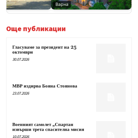
Варна
Ве
Още публикации
Гласуваме за президент на 25
октомври
30.07.2026
МВР издирва Бояна Стоянова
23.07.2026
Военният самолет „Спартан
извърши трета спасителна мисия
10.07.2026