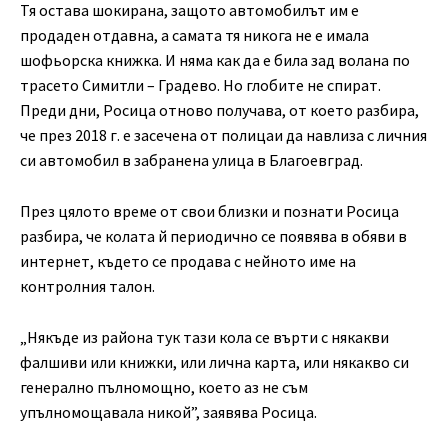
Тя остава шокирана, защото автомобилът им е
продаден отдавна, а самата тя никога не е имала
шофьорска книжка. И няма как да е била зад волана по
трасето Симитли – Градево. Но глобите не спират.
Преди дни, Росица отново получава, от което разбира,
че през 2018 г. е засечена от полицаи да навлиза с личния
си автомобил в забранена улица в Благоевград.
През цялото време от свои близки и познати Росица
разбира, че колата й периодично се появява в обяви в
интернет, където се продава с нейното име на
контролния талон.
„Някъде из района тук тази кола се върти с някакви
фалшиви или книжки, или лична карта, или някакво си
генерално пълномощно, което аз не съм
упълномощавала никой”, заявява Росица.