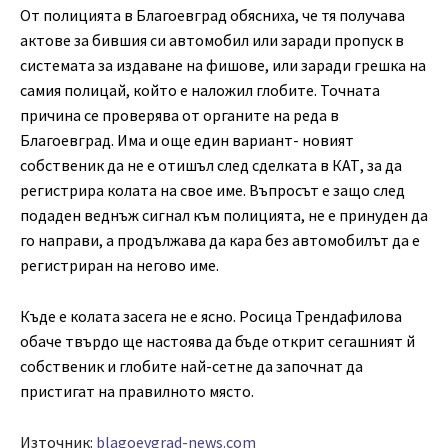
От полицията в Благоевград обясниха, че тя получава
актове за бившия си автомобил или заради пропуск в
системата за издаване на фишове, или заради грешка на
самия полицай, който е наложил глобите. Точната
причина се проверява от органите на реда в
Благоевград. Има и още един вариант- новият
собственик да не е отишъл след сделката в КАТ, за да
регистрира колата на свое име. Въпросът е защо след
подаден веднъж сигнал към полицията, не е принуден да
го направи, а продължава да кара без автомобилът да е
регистриран на негово име.
Къде е колата засега не е ясно. Росица Трендафилова
обаче твърдо ще настоява да бъде открит сегашният й
собственик и глобите най-сетне да започнат да
пристигат на правилното място.
Източник:
blagoevgrad-news.com