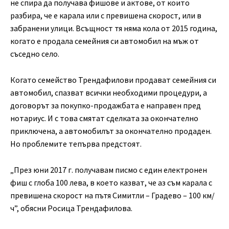
не спира да получава фишове и актове, от които
разбира, че е карала или с превишена скорост, или в
забранени улици. Всъщност тя няма кола от 2015 година,
когато е продала семейния си автомобил на мъж от
съседно село.
Когато семейство Трендафилови продават семейния си
автомобил, спазват всички необходими процедури, а
договорът за покупко-продажбата е направен пред
нотариус. И с това смятат сделката за окончателно
приключена, а автомобилът за окончателно продаден.
Но проблемите тепърва предстоят.
„През юни 2017 г. получавам писмо с един електронен
фиш с глоба 100 лева, в което казват, че аз съм карала с
превишена скорост на пътя Симитли – Градево – 100 км/
ч”, обясни Росица Трендафилова.