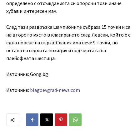
определено с отсъжданията си опорочи този иначе
хубав и интересен мач.
След тази развръзка шампионите събраха 15 точки и са
на второто място в класирането след Левски, който е с
една повече на върха. Славия има вече 9 точки, но
остава на седмата позиция и под чертата на
плейофната шестица.
Източник: Gong.bg
Източник:
blagoevgrad-news.com