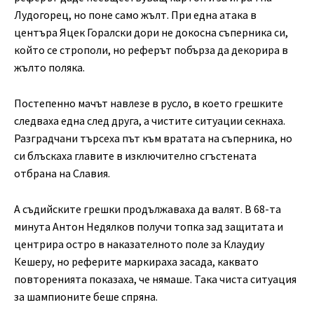
Лудогорец, но поне само жълт. При една атака в
центъра Яцек Горалски дори не докосна съперника си,
който се строполи, но реферът побърза да декорира в
жълто поляка.
Постепенно мачът навлезе в русло, в което грешките
следваха една след друга, а чистите ситуации секнаха.
Разградчани търсеха път към вратата на съперника, но
си блъскаха главите в изключително сгъстената
отбрана на Славия.
А съдийските грешки продължаваха да валят. В 68-та
минута Антон Недялков получи топка зад защитата и
центрира остро в наказателното поле за Клаудиу
Кешеру, но реферите маркираха засада, каквато
повторенията показаха, че нямаше. Така чиста ситуация
за шампионите беше спряна.