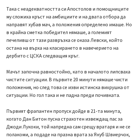
Така с неадекватността си Апостолов и помощниците
му сложиха кръст на амбициите и на двата отбора да
направят хубав мач, а положения определено имаше. Но
в крайна сметка победител нямаше, а големият
печеливш от тази развръзка се оказа Левски, който
остана на върха на класирането в навечерието на
дербито с ЦСКА следващия кръг.
Мачът започна равностойно, като в началото липсваха
чистите ситуации. В първите 20 минути нямаше чисти
положения, но след това се изви истинска вихрушка от
ситуации. Но гол така и не падна преди почивката.
Първият фрапантен пропуск дойде в 21-та минута,
когато Дан Битон пусна страхотен извеждащ пас за
Джоди Лукоки, той напредна сам срещу вратаря и не се
полакоми, а подаде на празна врата за Якуб Швиерчок,