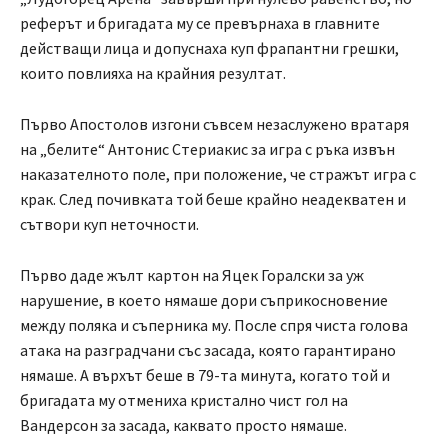
реферът и бригадата му се превърнаха в главните
действащи лица и допуснаха куп фрапантни грешки,
които повлияха на крайния резултат.
Първо Апостолов изгони съвсем незаслужено вратаря
на „белите“ Антонис Стериакис за игра с ръка извън
наказателното поле, при положение, че стражът игра с
крак. След почивката той беше крайно неадекватен и
сътвори куп неточности.
Първо даде жълт картон на Яцек Горалски за уж
нарушение, в което нямаше дори съприкосновение
между поляка и съперника му. После спря чиста голова
атака на разградчани със засада, която гарантирано
нямаше. А върхът беше в 79-та минута, когато той и
бригадата му отмениха кристално чист гол на
Вандерсон за засада, каквато просто нямаше.