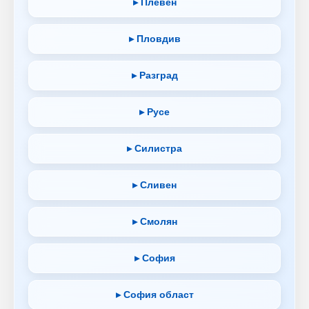
▸ Плевен
▸ Пловдив
▸ Разград
▸ Русе
▸ Силистра
▸ Сливен
▸ Смолян
▸ София
▸ София област