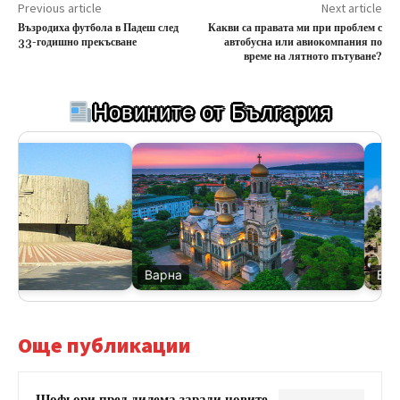
Previous article
Next article
Възродиха футбола в Падеш след
Какви са правата ми при проблем с
33-годишно прекъсване
автобусна или авиокомпания по
време на лятното пътуване?
Новините от България
Варна
Велико
Още публикации
Шофьори пред дилема заради новите