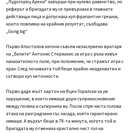
„Лудогорец Арена“ завърши при нулево равенство, но
реферът и бригадата му се превърнаха в главните
действащи лица и допуснаха куп фрапантни грешки,
които повлияха на крайния резултат, съобщава
„Gong.bg“
Първо Апостолов изгони съвсем незаслужено вратаря
на „белите“ Антонис Стериакис за игра с ръка извън
наказателното поле, при положение, че стражът игра с
крак. След почивката той беше крайно неадекватен и
сътвори куп неточности.
Първо даде жълт картон на Яцек Горалски за уж
нарушение, в което нямаше дори съприкосновение
между поляка и съперника му. После спря чиста голова
атака на разградчани със засада, която гарантирано
нямаше. А върхът беше в 79-та минута, когато той и
бригадата му отмениха кристално чист гол на