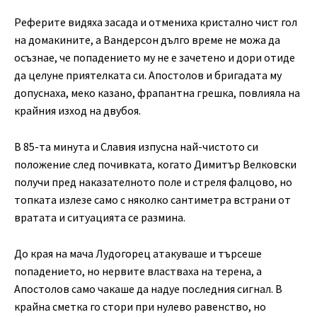
Реферите видяха засада и отмениха кристално чист гол
на домакините, а Вандерсон дълго време не можа да
осъзнае, че попадението му не е зачетено и дори отиде
да целуне приятелката си. Апостолов и бригадата му
допуснаха, меко казано, фрапантна грешка, повлияла на
крайния изход на двубоя.
В 85-та минута и Славия изпусна най-чистото си
положение след почивката, когато Димитър Велковски
получи пред наказателното поле и стреля фалцово, но
топката излезе само с няколко сантиметра встрани от
вратата и ситуацията се размина.
До края на мача Лудогорец атакуваше и търсеше
попадението, но нервите властваха на терена, а
Апостолов само чакаше да надуе последния сигнал. В
крайна сметка го стори при нулево равенство, но