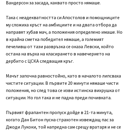
Вандерсон за засада, каквато просто нямаше.
Така с неадекватността си Апостолов и помощниците
му сложиха кръст на амбициите и на двата отбора да
направят хубав мач, а положения определено имаше. Но
в крайна сметка победител нямаше, а големият
печеливш от тази развръзка се оказа Левски, който
остана на върха на класирането в навечерието на
дербито с ЦСКА следващия кръг.
Мачът започна равностойно, като в началото липсваха
чистите ситуации. В първите 20 минути нямаше чисти
положения, но след това се изви истинска вихрушка от
ситуации. Но гол така и не падна преди почивката.
Първият фрапантен пропуск дойде в 21-та минута,
когато Дан Битон пусна страхотен извеждащ пас за
Джоди Лукоки, той напредна сам срещу вратаря и не се