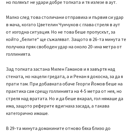
но полякът не удари добре топката и тя излезе в аут.
Малко след това столичани отправиха и първия си удар
в мача, когато Цветелин Чунчуков с глава стреля в аут
от изгодна ситуация. Но не това беше пропускът, за
който „белите“ ще съжаляват. Защото в 26-та минута те
получиха пряк свободен удар на около 20-ина метра от
голлинията.
Зад топката застана Милен Гамаков и я завъртя над
стената, но нацели гредата, а и Ренан я докосна, за да я
прати там. При добавката обаче Георги Йомов беше на
практика сам срещу голлинията на 4-5 метра от нея, но
стреля над вратата. Но и да беше вкарал, гол нямаше да
има, защото реферите вдигнаха засада, а такава
категорично имаше.
В 29-та минута домакините отново бяха близо до