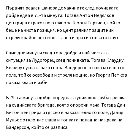
Първият реален шанс за домакините след почивката
дойде едва в 71-та минута. Тогава Антон Недялков
центрира страхотно отляво за Георги Терзиев, който
беше на чиста позиция, но централният защитник
стреля крайно неточно с глава и прати топката в аут.
Само две минути след това дойде и най-чистата
ситуация за Лудогорец след почивката. Тогава Клаудиу
Кешеру пусна страхотно за Вандерсон в наказателното
поле, той се освободи и стреля мощно, но Георги Петков
показа класа и изби.
В 79-та минута дойде поредната уникално груба грешка
на съдийската бригада, която опорочи мача. Тогава Дан
Битон центрира отдясно в наказателното поле, Давид
Муньос отклони с глава и топката попадна на крака на
Вандерсон, който се разписа.