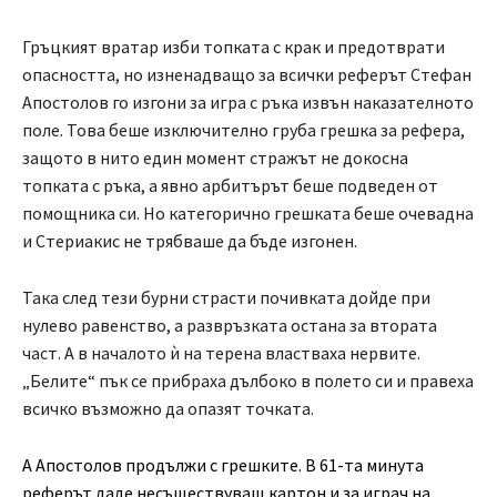
Гръцкият вратар изби топката с крак и предотврати
опасността, но изненадващо за всички реферът Стефан
Апостолов го изгони за игра с ръка извън наказателното
поле. Това беше изключително груба грешка за рефера,
защото в нито един момент стражът не докосна
топката с ръка, а явно арбитърът беше подведен от
помощника си. Но категорично грешката беше очевадна
и Стериакис не трябваше да бъде изгонен.
Така след тези бурни страсти почивката дойде при
нулево равенство, а развръзката остана за втората
част. А в началото ѝ на терена властваха нервите.
„Белите“ пък се прибраха дълбоко в полето си и правеха
всичко възможно да опазят точката.
А Апостолов продължи с грешките. В 61-та минута
реферът даде несъществуващ картон и за играч на