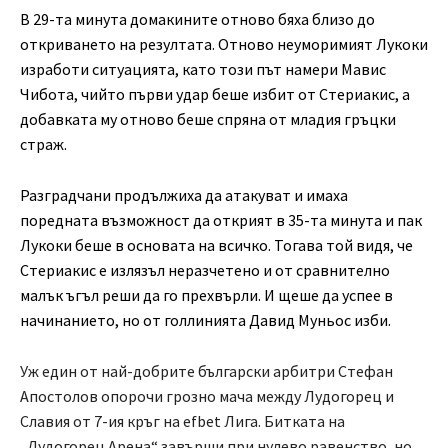
В 29-та минута домакините отново бяха близо до
откриването на резултата. Отново неуморимият Лукоки
изработи ситуацията, като този път намери Мавис
Чибота, чийто първи удар беше избит от Стериакис, а
добавката му отново беше спряна от младия гръцки
страж.
Разградчани продължиха да атакуват и имаха
поредната възможност да открият в 35-та минута и пак
Лукоки беше в основата на всичко. Тогава той видя, че
Стериакис е излязъл неразчетено и от сравнително
малък ъгъл реши да го прехвърли. И щеше да успее в
начинанието, но от голлинията Давид Муньос изби.
Уж един от най-добрите български арбитри Стефан
Апостолов опорочи грозно мача между Лудогорец и
Славия от 7-ия кръг на efbet Лига. Битката на
„Лудогорец Арена“ завърши при нулево равенство, но