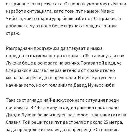
откриването на резултата. Отново неуморимият Лукоки
изработи ситуацията, като този път намери Мавис
Чибота, чийто първи удар беше избит от Стериакис, а
добавката му отново беше спряна от младия гръцки
страж.
Разградчани продължиха да атакуват и имаха
поредната възможност да открият в 35-та минута и пак
Лукоки беше в основата на всичко. Тогава той видя, че
Стериакис е излязъл неразчетено и от сравнително
малък ъгъл реши да го прехвърли. И щеше да успее в
начинанието, но от голлинията Давид Муньос изби.
Така се стигна до най-дискусионната ситуация преди
почивката. В 44-та минута с един далечен пас отново
Джоди Лукоки беше изведен на скорост зад защитата на
Славия. Той реши този път да стреля от около 25 метра,
за да преодолее излезлия да го пресрещне Стериакис.