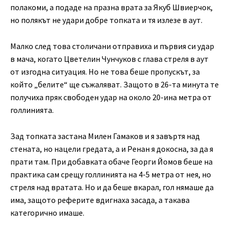
полакоми, а подаде на празна врата за Якуб Швиерчок,
но полякът не удари добре топката и тя излезе в аут.
Малко след това столичани отправиха и първия си удар
в мача, когато Цветелин Чунчуков с глава стреля в аут
от изгодна ситуация. Но не това беше пропускът, за
който „белите“ ще съжаляват. Защото в 26-та минута те
получиха пряк свободен удар на около 20-ина метра от
голлинията.
Зад топката застана Милен Гамаков и я завъртя над
стената, но нацели гредата, а и Ренан я докосна, за да я
прати там. При добавката обаче Георги Йомов беше на
практика сам срещу голлинията на 4-5 метра от нея, но
стреля над вратата. Но и да беше вкарал, гол нямаше да
има, защото реферите вдигнаха засада, а такава
категорично имаше.