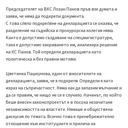
Председателят на ВКС Лозан Панов пръв взе думата и
заяви, че няма да подкрепи документа.
С това сляпо подкрепяне на декларацията се оказва, че
разделение на съдийска и прокурорска колегия няма.
Както е допустимо създаване на спецмагистратури,
така е допустимо закриването им, анализира решение
на КС Панов. Той определи декларацията като
политическа и без правни мотиви.
Цветинка Пашкунова, един от вносителите на
декларацията, заяви, че я подкрепя. Определи я като
израз на съпричастност. Няма как да запазим мълчание и
да се правим, че нищо не се е случило. Начинът, по който
беше внесен законопроектът е в посока незачитане
независимостта на властите. Нямаше и обществена
дискусия по темата. Всичко това е пренебрежително
отношение към институциите и прилича на