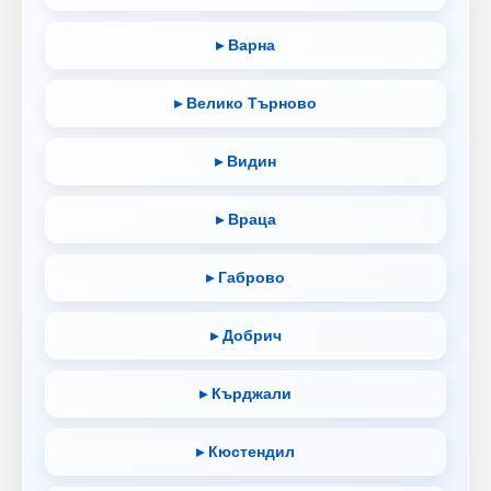
▸ Варна
▸ Велико Търново
▸ Видин
▸ Враца
▸ Габрово
▸ Добрич
▸ Кърджали
▸ Кюстендил