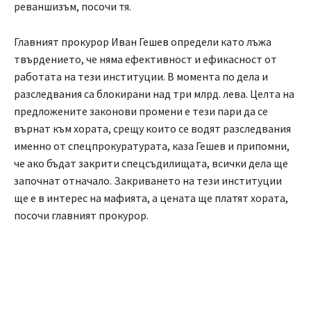
реваншизъм, посочи тя.
Главният прокурор Иван Гешев определи като лъжа
твърдението, че няма ефективност и ефикасност от
работата на тези институции. В момента по дела и
разследвания са блокирани над три млрд. лева. Целта на
предложените законови промени е тези пари да се
върнат към хората, срещу които се водят разследвания
именно от спецпрокуратурата, каза Гешев и припомни,
че ако бъдат закрити спецсъдилищата, всички дела ще
започнат отначало. Закриването на тези институции
ще е в интерес на мафията, а цената ще платят хората,
посочи главният прокурор.