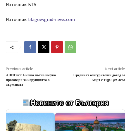
Източник: БТА
Източник:
blagoevgrad-news.com
Previous article
Next article
AПИГейт: Бивша пътна шефка
Средният осигурителен доход за
проговаря за корупцията в
март е 1150,92 лева
държавата
Новините от България