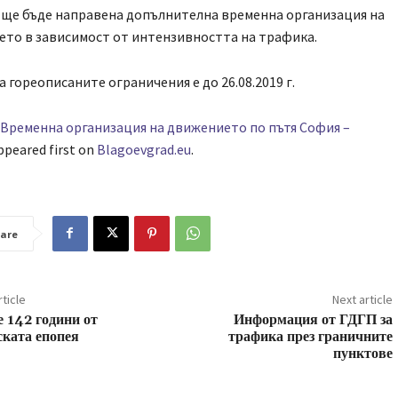
ще бъде направена допълнителна временна организация на
то в зависимост от интензивността на трафика.
а гореописаните ограничения е до 26.08.2019 г.
Временна организация на движението по пътя София –
peared first on
Blagoevgrad.eu
.
are
ticle
Next article
 142 години от
Информация от ГДГП за
ката епопея
трафика през граничните
пунктове