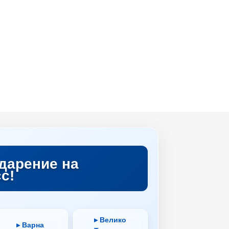
дарение на
с!
▸ Велико
▸ Варна