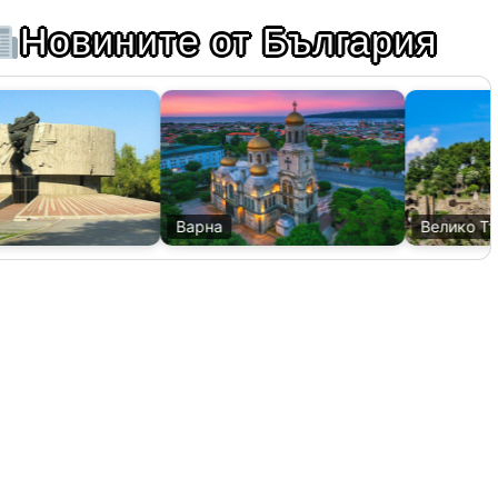
Новините от България
Варна
Велико Тър