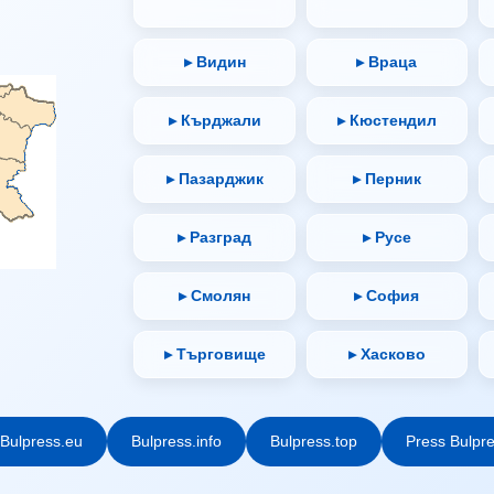
▸ Видин
▸ Враца
▸ Кърджали
▸ Кюстендил
▸ Пазарджик
▸ Перник
▸ Разград
▸ Русе
▸ Смолян
▸ София
▸ Търговище
▸ Хасково
Bulpress.eu
Bulpress.info
Bulpress.top
Press Bulpr