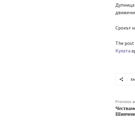
Дупница 
движение
Срокът н
The post
Кулата
ap
Sh
Previous ar
Честваме
Шипченс