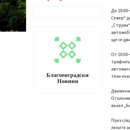
До 10:00 
Север“ д
„Струма“
автомоби
ще се дв
От 10:00 
трафикът
автомаги
Благоевградски
тези към
Новини
Движение
Отклоняв
възел „Б
През сле
леките а