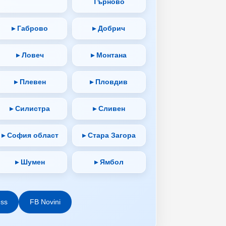
Търново
▸ Габрово
▸ Добрич
▸ Ловеч
▸ Монтана
▸ Плевен
▸ Пловдив
▸ Силистра
▸ Сливен
▸ София област
▸ Стара Загора
▸ Шумен
▸ Ямбол
ess
FB Novini