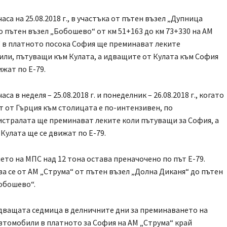
часа на 25.08.2018 г., в участъка от пътен възел „Дупница
о пътен възел „Бобошево“ от км 51+163 до км 73+330 на АМ
 в платното посока София ще преминават леките
ли, пътуващи към Кулата, а идващите от Кулата към София
ижат по Е-79.
часа в неделя – 25.08.2018 г. и понеделник – 26.08.2018 г., когато
 от Гърция към столицата е по-интензивен, по
стралата ще преминават леките коли пътуващи за София, а
 Кулата ще се движат по Е-79.
то на МПС над 12 тона остава преначочено по път Е-79.
а се от АМ „Струма“ от пътен възел „Долна Диканя“ до пътен
обошево“.
дващата седмица в делничните дни за преминаването на
втомобили в платното за София на АМ „Струма“ край