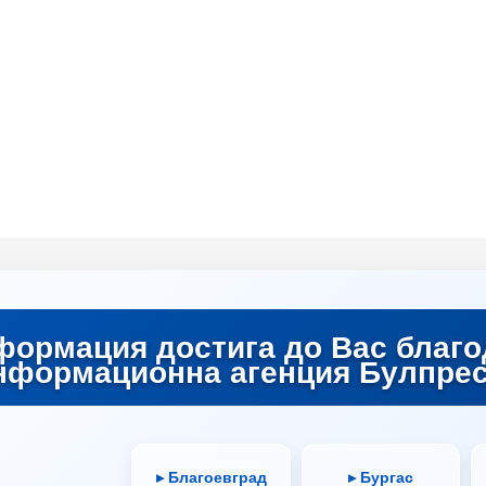
формация достига до Вас благо
нформационна агенция Булпрес
▸ Благоевград
▸ Бургас